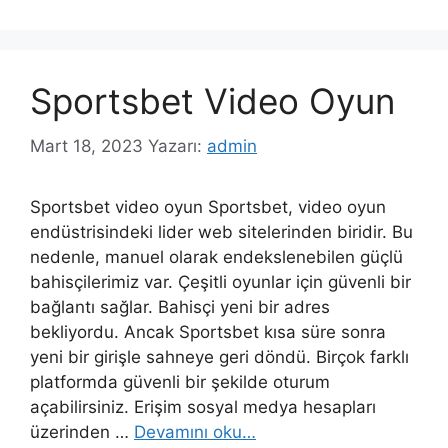
Sportsbet Video Oyun
Mart 18, 2023
Yazarı:
admin
Sportsbet video oyun Sportsbet, video oyun
endüstrisindeki lider web sitelerinden biridir. Bu
nedenle, manuel olarak endekslenebilen güçlü
bahisçilerimiz var. Çeşitli oyunlar için güvenli bir
bağlantı sağlar. Bahisçi yeni bir adres
bekliyordu. Ancak Sportsbet kısa süre sonra
yeni bir girişle sahneye geri döndü. Birçok farklı
platformda güvenli bir şekilde oturum
açabilirsiniz. Erişim sosyal medya hesapları
üzerinden …
Devamını oku…