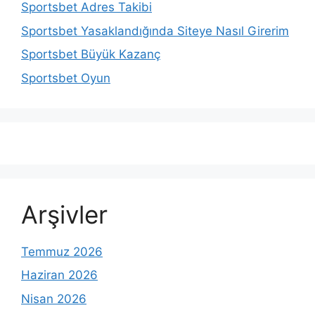
Sportsbet Adres Takibi
Sportsbet Yasaklandığında Siteye Nasıl Girerim
Sportsbet Büyük Kazanç
Sportsbet Oyun
Arşivler
Temmuz 2026
Haziran 2026
Nisan 2026