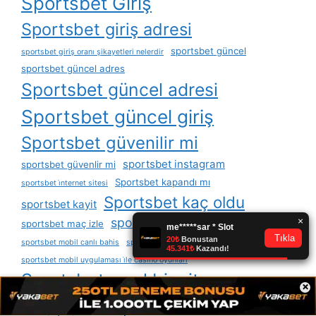
Sportsbet Giriş
Sportsbet giriş adresi
sportsbet güncel
sportsbet giriş oranı şikayetleri nelerdir
sportsbet güncel adres
Sportsbet güncel adresi
Sportsbet güncel giriş
Sportsbet güvenilir mi
sportsbet instagram
sportsbet güvenlir mi
Sportsbet kapandı mı
sportsbet i̇nternet sitesi
Sportsbet kaç oldu
sportsbet kayit
sportsbet maç izleme
sportsbet maç izle
sportsbet mobil canlı bahis
sportsbet mobil giriş i̇le yenilikçi bir adım
sportsbet mobil uygulaması i̇le casino oyunları
Sportsbet nasıl bir site
×
Sportsbet Nasıl Kayıt Olunur
sportsbet nasıl para yatırılır