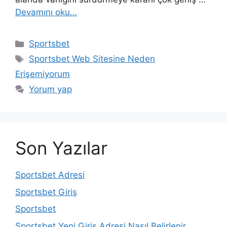
Devamını oku…
Kategoriler
Sportsbet
Etiketler
Sportsbet Web Sitesine Neden
Erişemiyorum
Yorum yap
Son Yazılar
Sportsbet Adresi
Sportsbet Giriş
Sportsbet
Sportsbet Yeni Giriş Adresi Nasıl Belirlenir