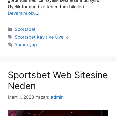
görüntülemek için Üyelik sekmesine tıklayın.
Üyelik formunda istenen tüm bilgileri …
Devamını oku…
Kategoriler
Sportsbet
Etiketler
Sportsbet Kayıt Ve Üyelik
Yorum yap
Sportsbet Web Sitesine
Neden
Mart 1, 2023
Yazarı:
admin