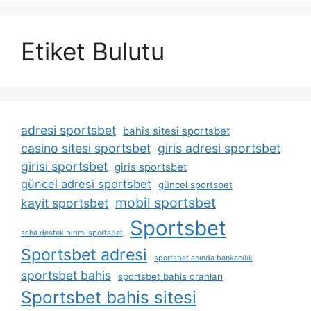
Etiket Bulutu
adresi sportsbet
bahis sitesi sportsbet
casino sitesi sportsbet
giris adresi sportsbet
girisi sportsbet
giris sportsbet
güncel adresi sportsbet
güncel sportsbet
mobil sportsbet
kayit sportsbet
Sportsbet
saha destek birimi sportsbet
Sportsbet adresi
sportsbet anında bankacılık
sportsbet bahis
sportsbet bahis oranları
Sportsbet bahis sitesi