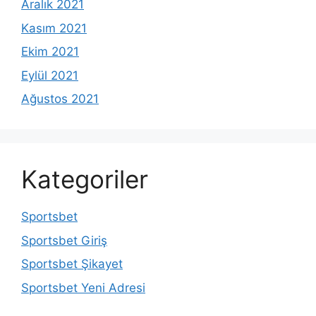
Aralık 2021
Kasım 2021
Ekim 2021
Eylül 2021
Ağustos 2021
Kategoriler
Sportsbet
Sportsbet Giriş
Sportsbet Şikayet
Sportsbet Yeni Adresi