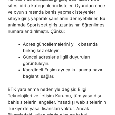
sitesi iddia kategorilerini listeler. Oyundan önce
ve oyun sırasında bahis yapmak isteyenler
siteye giriş yaparak şanslarını deneyebilirler. Bu
anlamda Sportsbet giriş uzantısının öğrenilmesi
numaralandırılmıştır. Çünkü:
Adres güncellemelerini yıllık basında
birkaç kez ekleyin.
Güncel adreslerle ilgili duyuruları
görüntüleyin.
Koordineli Erişim ayrıca kullanıma hazır
bağlantı sağlar.
BTK yaralanma nedeniyle değişir. Bilgi
Teknolojileri ve İletişim Kurumu, tüm yasa dışı
bahis sitelerini engeller. Yasadışı web sitelerinin
Türkiye’de yasal lisansları yoktur. Ancak
ülkemizdeki kullanıcılarla diyalog kabul