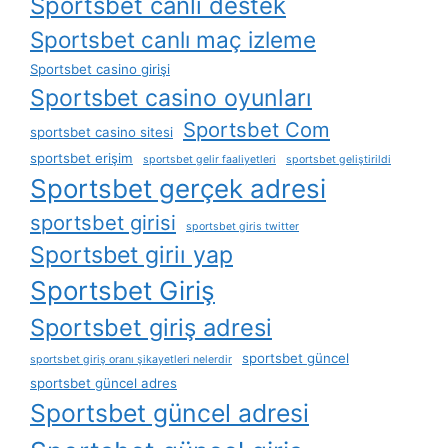
Sportsbet canlı destek
Sportsbet canlı maç izleme
Sportsbet casino girişi
Sportsbet casino oyunları
Sportsbet Com
sportsbet casino sitesi
sportsbet erişim
sportsbet gelir faaliyetleri
sportsbet geliştirildi
Sportsbet gerçek adresi
sportsbet girisi
sportsbet giris twitter
Sportsbet giriı yap
Sportsbet Giriş
Sportsbet giriş adresi
sportsbet güncel
sportsbet giriş oranı şikayetleri nelerdir
sportsbet güncel adres
Sportsbet güncel adresi