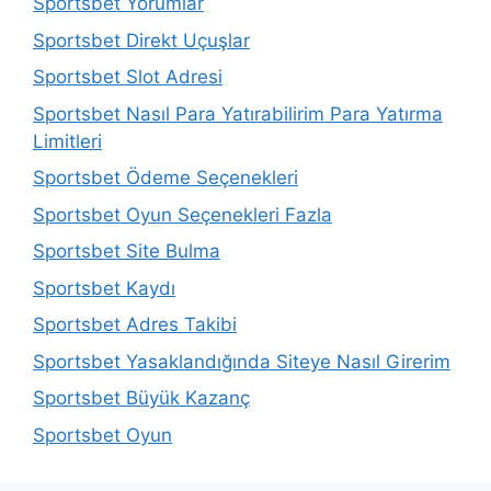
Sportsbet Yorumlar
Sportsbet Direkt Uçuşlar
Sportsbet Slot Adresi
Sportsbet Nasıl Para Yatırabilirim Para Yatırma
Limitleri
Sportsbet Ödeme Seçenekleri
Sportsbet Oyun Seçenekleri Fazla
Sportsbet Site Bulma
Sportsbet Kaydı
Sportsbet Adres Takibi
Sportsbet Yasaklandığında Siteye Nasıl Girerim
Sportsbet Büyük Kazanç
Sportsbet Oyun