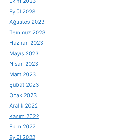
Ekim 2023
Eylül 2023
Ağustos 2023
Temmuz 2023
Haziran 2023
Mayıs 2023
Nisan 2023
Mart 2023
Şubat 2023
Ocak 2023
Aralık 2022
Kasım 2022
Ekim 2022
Eylül 2022