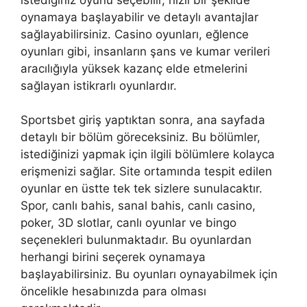
oynamaya başlayabilir ve detaylı avantajlar
sağlayabilirsiniz. Casino oyunları, eğlence
oyunları gibi, insanların şans ve kumar verileri
aracılığıyla yüksek kazanç elde etmelerini
sağlayan istikrarlı oyunlardır.
Sportsbet giriş yaptıktan sonra, ana sayfada
detaylı bir bölüm göreceksiniz. Bu bölümler,
istediğinizi yapmak için ilgili bölümlere kolayca
erişmenizi sağlar. Site ortamında tespit edilen
oyunlar en üstte tek tek sizlere sunulacaktır.
Spor, canlı bahis, sanal bahis, canlı casino,
poker, 3D slotlar, canlı oyunlar ve bingo
seçenekleri bulunmaktadır. Bu oyunlardan
herhangi birini seçerek oynamaya
başlayabilirsiniz. Bu oyunları oynayabilmek için
öncelikle hesabınızda para olması