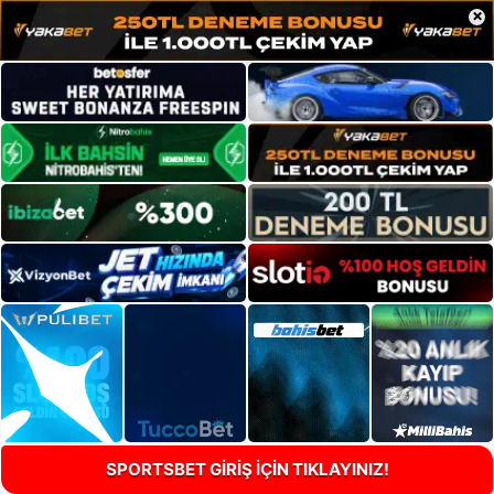
×
SPORTSBET GİRİŞ İÇİN TIKLAYINIZ!