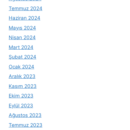
Temmuz 2024
Haziran 2024
Mayıs 2024
Nisan 2024
Mart 2024
Şubat 2024
Ocak 2024
Aralık 2023
Kasım 2023
Ekim 2023
Eylül 2023
Ağustos 2023
Temmuz 2023