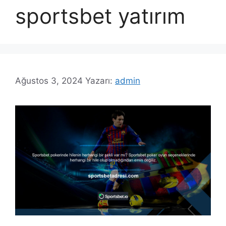
sportsbet yatırım
Ağustos 3, 2024
Yazarı:
admin