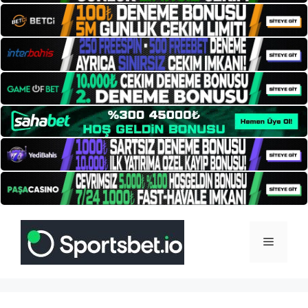
İçeriğe
atla
Menü