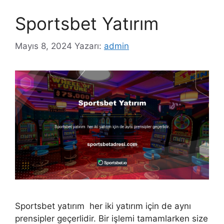
Sportsbet Yatırım
Mayıs 8, 2024
Yazarı:
admin
Sportsbet yatırım her iki yatırım için de aynı
prensipler geçerlidir. Bir işlemi tamamlarken size