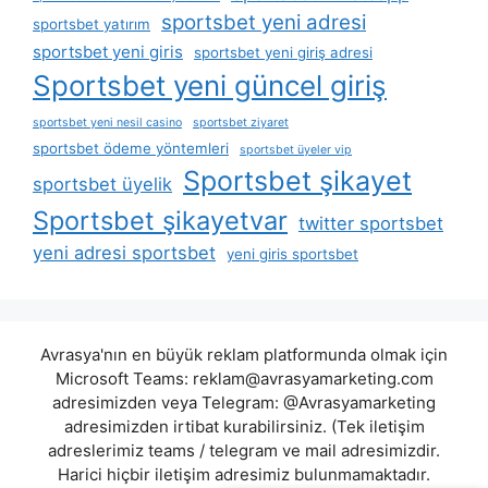
sportsbet yeni adresi
sportsbet yatırım
sportsbet yeni giris
sportsbet yeni giriş adresi
Sportsbet yeni güncel giriş
sportsbet yeni nesil casino
sportsbet ziyaret
sportsbet ödeme yöntemleri
sportsbet üyeler vip
Sportsbet şikayet
sportsbet üyelik
Sportsbet şikayetvar
twitter sportsbet
yeni adresi sportsbet
yeni giris sportsbet
Avrasya'nın en büyük reklam platformunda olmak için
Microsoft Teams:
reklam@avrasyamarketing.com
adresimizden veya Telegram: @Avrasyamarketing
adresimizden irtibat kurabilirsiniz. (Tek iletişim
adreslerimiz teams / telegram ve mail adresimizdir.
Harici hiçbir iletişim adresimiz bulunmamaktadır.