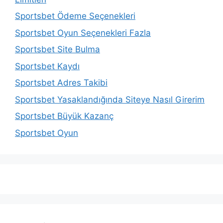
Sportsbet Ödeme Seçenekleri
Sportsbet Oyun Seçenekleri Fazla
Sportsbet Site Bulma
Sportsbet Kaydı
Sportsbet Adres Takibi
Sportsbet Yasaklandığında Siteye Nasıl Girerim
Sportsbet Büyük Kazanç
Sportsbet Oyun