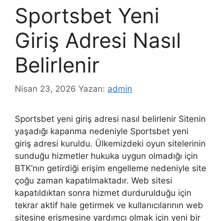
Sportsbet Yeni
Giriş Adresi Nasıl
Belirlenir
Nisan 23, 2026
Yazarı:
admin
Sportsbet yeni giriş adresi nasıl belirlenir Sitenin
yaşadığı kapanma nedeniyle Sportsbet yeni
giriş adresi kuruldu. Ülkemizdeki oyun sitelerinin
sunduğu hizmetler hukuka uygun olmadığı için
BTK’nın getirdiği erişim engelleme nedeniyle site
çoğu zaman kapatılmaktadır. Web sitesi
kapatıldıktan sonra hizmet durdurulduğu için
tekrar aktif hale getirmek ve kullanıcılarının web
sitesine erişmesine yardımcı olmak için yeni bir