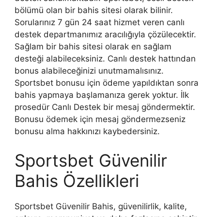
bölümü olan bir bahis sitesi olarak bilinir.
Sorularınız 7 gün 24 saat hizmet veren canlı
destek departmanımız aracılığıyla çözülecektir.
Sağlam bir bahis sitesi olarak en sağlam
desteği alabileceksiniz. Canlı destek hattından
bonus alabileceğinizi unutmamalısınız.
Sportsbet bonusu için ödeme yapıldıktan sonra
bahis yapmaya başlamanıza gerek yoktur. İlk
prosedür Canlı Destek bir mesaj göndermektir.
Bonusu ödemek için mesaj göndermezseniz
bonusu alma hakkınızı kaybedersiniz.
Sportsbet Güvenilir
Bahis Özellikleri
Sportsbet Güvenilir Bahis, güvenilirlik, kalite,