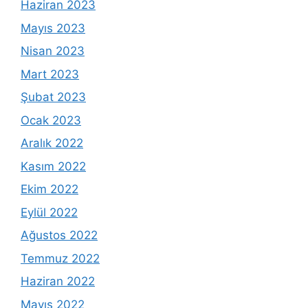
Haziran 2023
Mayıs 2023
Nisan 2023
Mart 2023
Şubat 2023
Ocak 2023
Aralık 2022
Kasım 2022
Ekim 2022
Eylül 2022
Ağustos 2022
Temmuz 2022
Haziran 2022
Mayıs 2022