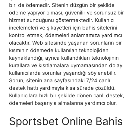
biri de ödemedir. Sitenin düzgün bir şekilde
ödeme yapıyor olması, güvenilir ve sorunsuz bir
hizmet sunduğunu göstermektedir. Kullanıcı
incelemeleri ve şikayetleri için bahis sitelerini
kontrol etmek, ödemeleri anlamamıza yardımcı
olacaktır. Web sitesinde yaşanan sorunların bir
kısmının ödemede kullanılan teknolojiden
kaynaklandığı, ayrıca kullandıkları teknolojinin
kurallara ve kısıtlamalara uymamasından dolayı
kullanıcılarda sorunlar yaşandığı söylenebilir.
Sorun, sitenin ana sayfasındaki 7/24 canlı
destek hattı yardımıyla kısa sürede çözüldü.
Kullanıcılara hızlı bir şekilde dönen canlı destek,
ödemeleri başarıyla almalarına yardımcı olur.
Sportsbet Online Bahis