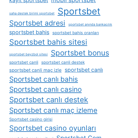
kayit sportsbet
Sportsbet
saha destek birimi sportsbet
Sportsbet adresi
sportsbet anında bankacılık
sportsbet bahis
sportsbet bahis oranları
Sportsbet bahis sitesi
Sportsbet bonus
sportsbet beyzbol sitesi
sportsbet canli
sportsbet canli destek
sportsbet canlı
sportsbet canli maç izle
Sportsbet canlı bahis
Sportsbet canlı casino
Sportsbet canlı destek
Sportsbet canlı maç izleme
Sportsbet casino girişi
Sportsbet casino oyunları
Sportsbet Com