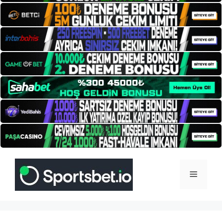
İçeriğe
atla
Menü