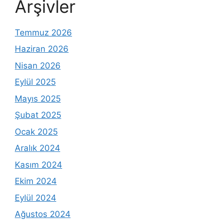
Arşivler
Temmuz 2026
Haziran 2026
Nisan 2026
Eylül 2025
Mayıs 2025
Şubat 2025
Ocak 2025
Aralık 2024
Kasım 2024
Ekim 2024
Eylül 2024
Ağustos 2024