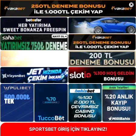
×
SPORTSBET GİRİŞ İÇİN TIKLAYINIZ!