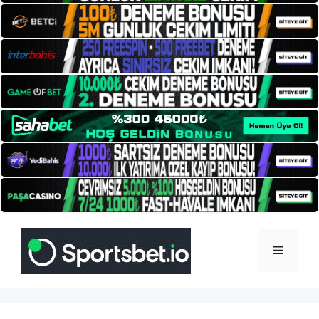
İçeriğe
atla
Menü