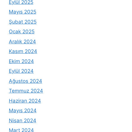
Eylül 2025
Mayıs 2025
Şubat 2025
Ocak 2025
Aralık 2024
Kasım 2024
Ekim 2024
Eylül 2024
Ağustos 2024
Temmuz 2024
Haziran 2024
Mayıs 2024
Nisan 2024
Mart 2024