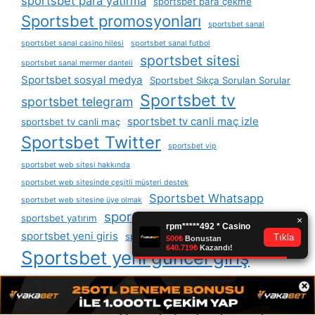
sportsbet para yatirma
sportsbet para çekme
Sportsbet promosyonları
sportsbet sanal
sportsbet sanal casino hilesi
sportsbet sanal futbol
sportsbet sitesi
sportsbet sanal mermer danteli
Sportsbet sosyal medya
Sportsbet Sıkça Sorulan Sorular
Sportsbet tv
sportsbet telegram
sportsbet tv canli maç izle
sportsbet tv canli maç
Sportsbet Twitter
sportsbet vip
sportsbet web sitesi hakkında
sportsbet web sitesinde çeşitli müşteri destek
Sportsbet Whatsapp
sportsbet web sitesine üye olmak
sportsbet yeni adresi
sportsbet yatırım
sportsbet yeni giris
sportsbet yeni giriş adresi
Sportsbet yeni güncel giriş
sportsbet yeni nesil casino
sportsbet ziyaret
×
sportsbet ödeme yöntemleri
sportsbet üyeler vip