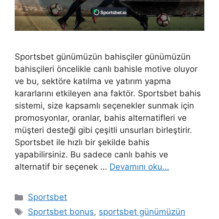
Sportsbet günümüzün bahisçiler günümüzün
bahisçileri öncelikle canlı bahisle motive oluyor
ve bu, sektöre katılma ve yatırım yapma
kararlarını etkileyen ana faktör. Sportsbet bahis
sistemi, size kapsamlı seçenekler sunmak için
promosyonlar, oranlar, bahis alternatifleri ve
müşteri desteği gibi çeşitli unsurları birleştirir.
Sportsbet ile hızlı bir şekilde bahis
yapabilirsiniz. Bu sadece canlı bahis ve
alternatif bir seçenek …
Devamını oku…
Kategoriler
Sportsbet
Etiketler
Sportsbet bonus
,
sportsbet günümüzün