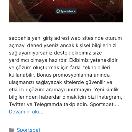
seobahis yeni giriş adresi web sitesinde oturum
açmayı denediyseniz ancak kişisel bilgilerinizi
sağlayamıyorsanız destek ekibimiz size
yardımcı olmaya hazırdır. Ekibimiz yeteneklidir
ve çözüm oluşturmak için farklı teknolojileri
kullanabilir. Bonus promosyonlarına anında
ulaşmanızı sağlayacak sitelerde güvenilir ve
etkili bir çözüm aramayı unutmayın. Yeni kimlik
bilgilerinden haberdar olmak için bizi Instagram,
Twitter ve Telegramda takip edin. Sportsbet …
Devamını oku…
Kategoriler
Sportsbet