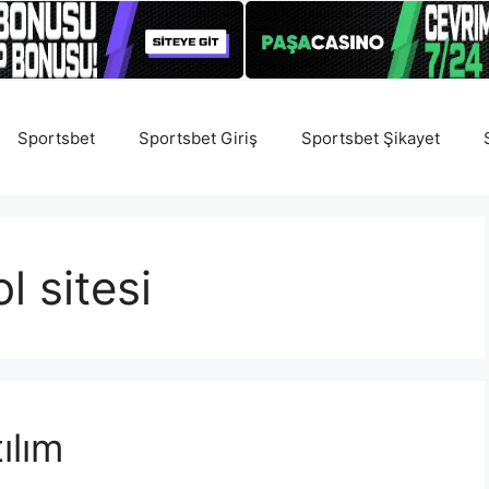
Sportsbet
Sportsbet Giriş
Sportsbet Şikayet
l sitesi
ılım