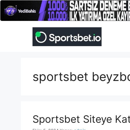
İçeriğe
atla
sportsbet beyzbo
Sportsbet Siteye Kat