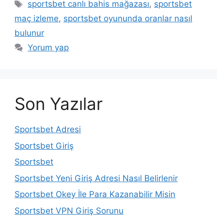
Etiketler
sportsbet canlı bahis mağazası
,
sportsbet
maç izleme
,
sportsbet oyununda oranlar nasıl
bulunur
Yorum yap
Son Yazılar
Sportsbet Adresi
Sportsbet Giriş
Sportsbet
Sportsbet Yeni Giriş Adresi Nasıl Belirlenir
Sportsbet Okey İle Para Kazanabilir Misin
Sportsbet VPN Giriş Sorunu