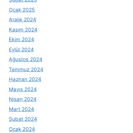
Ocak 2025
Aralık 2024
Kasım 2024
Ekim 2024
Eylül 2024
Ağustos 2024
Temmuz 2024
Haziran 2024
Mayıs 2024
Nisan 2024
Mart 2024
Şubat 2024
Ocak 2024