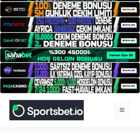
İçeriğe
atla
Menü