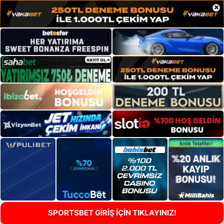
×
SPORTSBET GİRİŞ İÇİN TIKLAYINIZ!