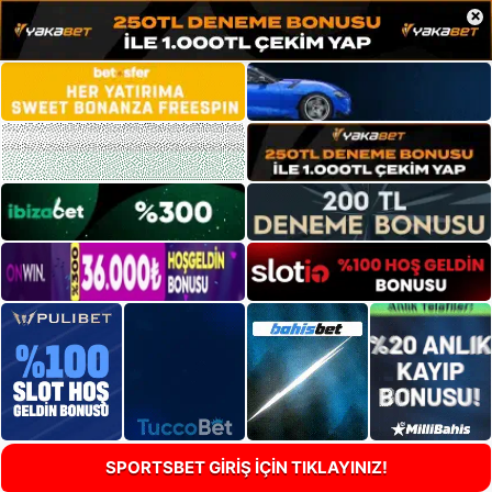
×
SPORTSBET GİRİŞ İÇİN TIKLAYINIZ!