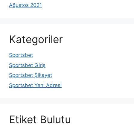
Ağustos 2021
Kategoriler
Sportsbet
Sportsbet Giriş
Sportsbet Şikayet
Sportsbet Yeni Adresi
Etiket Bulutu