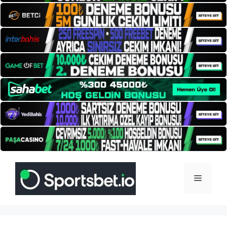
İçeriğe
atla
Menü