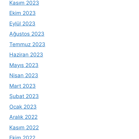
Kasım 2023
Ekim 2023
Eylül 2023
Ağustos 2023
Temmuz 2023
Haziran 2023
Mayıs 2023
Nisan 2023
Mart 2023
Şubat 2023
Ocak 2023
Aralık 2022
Kasım 2022
Ekim 2022