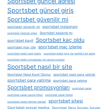
Sportsbet güncel adresi
Sportsbet güncel giriş
Sportsbet güvenilir mi
sportsbet instagram
sportsbet güvenlir mi
Sportsbet kapandı mı
sportsbet i̇nternet sitesi
Sportsbet kaç oldu
sportsbet kayit
sportsbet maç izleme
sportsbet maç izle
sportsbet mobil canlı bahis
sportsbet mobil giriş i̇le yenilikçi bir adım
sportsbet mobil uygulaması i̇le casino oyunları
Sportsbet nasıl bir site
Sportsbet Nasıl Kayıt Olunur
sportsbet nasıl para yatırılır
sportsbet para yatirma
sportsbet para çekme
Sportsbet promosyonları
sportsbet sanal
sportsbet sanal casino hilesi
sportsbet sanal futbol
sportsbet sitesi
sportsbet sanal mermer danteli
Sportsbet sosyal medya
Sportsbet Sıkça Sorulan Sorular