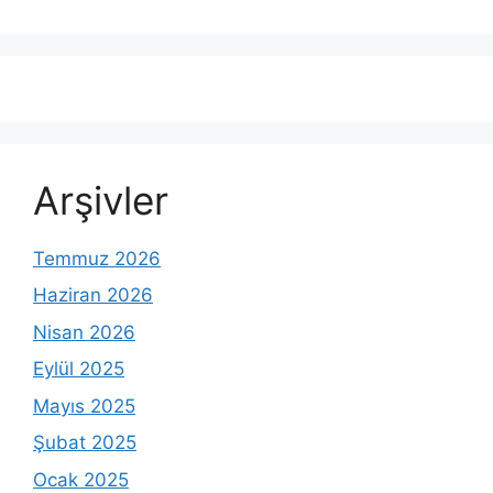
Arşivler
Temmuz 2026
Haziran 2026
Nisan 2026
Eylül 2025
Mayıs 2025
Şubat 2025
Ocak 2025