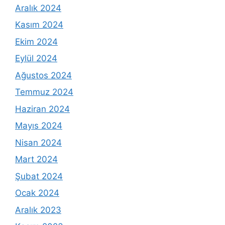
Aralık 2024
Kasım 2024
Ekim 2024
Eylül 2024
Ağustos 2024
Temmuz 2024
Haziran 2024
Mayıs 2024
Nisan 2024
Mart 2024
Şubat 2024
Ocak 2024
Aralık 2023