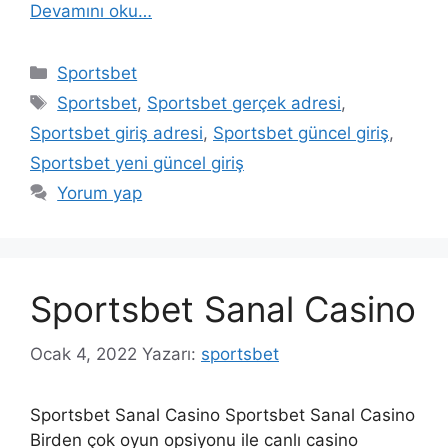
Devamını oku…
Kategoriler
Sportsbet
Etiketler
Sportsbet
,
Sportsbet gerçek adresi
,
Sportsbet giriş adresi
,
Sportsbet güncel giriş
,
Sportsbet yeni güncel giriş
Yorum yap
Sportsbet Sanal Casino
Ocak 4, 2022
Yazarı:
sportsbet
Sportsbet Sanal Casino Sportsbet Sanal Casino
Birden çok oyun opsiyonu ile canlı casino