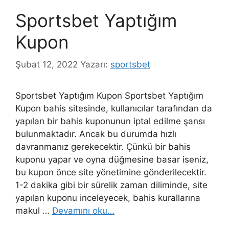
Sportsbet Yaptığım
Kupon
Şubat 12, 2022
Yazarı:
sportsbet
Sportsbet Yaptığım Kupon Sportsbet Yaptığım
Kupon bahis sitesinde, kullanıcılar tarafından da
yapılan bir bahis kuponunun iptal edilme şansı
bulunmaktadır. Ancak bu durumda hızlı
davranmanız gerekecektir. Çünkü bir bahis
kuponu yapar ve oyna düğmesine basar iseniz,
bu kupon önce site yönetimine gönderilecektir.
1-2 dakika gibi bir sürelik zaman diliminde, site
yapılan kuponu inceleyecek, bahis kurallarına
makul …
Devamını oku…