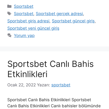
Kategoriler
Sportsbet
Etiketler
Sportsbet
,
Sportsbet gerçek adresi
,
Sportsbet giriş adresi
,
Sportsbet güncel giriş
,
Sportsbet yeni güncel giriş
Yorum yap
Sportsbet Canlı Bahis
Etkinlikleri
Ocak 22, 2022
Yazarı:
sportsbet
Sportsbet Canlı Bahis Etkinlikleri Sportsbet
Canlı Bahis Etkinlikleri Canlı bahisler bölümünde