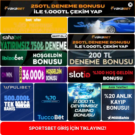
×
SPORTSBET GİRİŞ İÇİN TIKLAYINIZ!