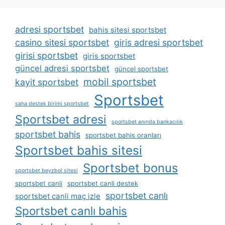
adresi sportsbet
bahis sitesi sportsbet
casino sitesi sportsbet
giris adresi sportsbet
girisi sportsbet
giris sportsbet
güncel adresi sportsbet
güncel sportsbet
mobil sportsbet
kayit sportsbet
Sportsbet
saha destek birimi sportsbet
Sportsbet adresi
sportsbet anında bankacılık
sportsbet bahis
sportsbet bahis oranları
Sportsbet bahis sitesi
Sportsbet bonus
sportsbet beyzbol sitesi
sportsbet canli
sportsbet canli destek
sportsbet canlı
sportsbet canli maç izle
Sportsbet canlı bahis