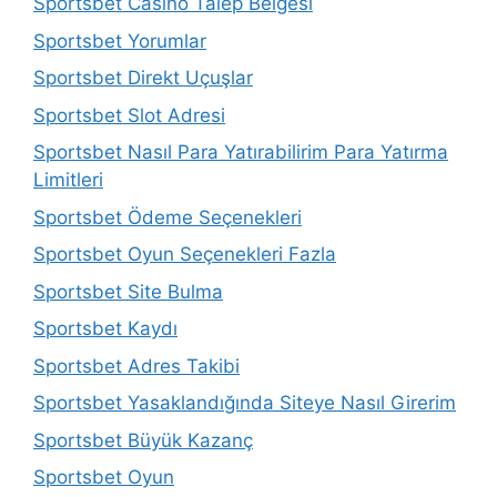
Sportsbet Casino Talep Belgesi
Sportsbet Yorumlar
Sportsbet Direkt Uçuşlar
Sportsbet Slot Adresi
Sportsbet Nasıl Para Yatırabilirim Para Yatırma
Limitleri
Sportsbet Ödeme Seçenekleri
Sportsbet Oyun Seçenekleri Fazla
Sportsbet Site Bulma
Sportsbet Kaydı
Sportsbet Adres Takibi
Sportsbet Yasaklandığında Siteye Nasıl Girerim
Sportsbet Büyük Kazanç
Sportsbet Oyun