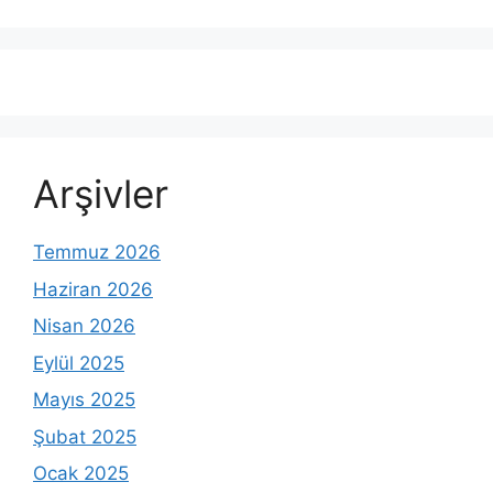
Arşivler
Temmuz 2026
Haziran 2026
Nisan 2026
Eylül 2025
Mayıs 2025
Şubat 2025
Ocak 2025