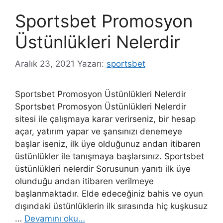
Sportsbet Promosyon
Üstünlükleri Nelerdir
Aralık 23, 2021
Yazarı:
sportsbet
Sportsbet Promosyon Üstünlükleri Nelerdir
Sportsbet Promosyon Üstünlükleri Nelerdir
sitesi ile çalışmaya karar verirseniz, bir hesap
açar, yatırım yapar ve şansınızı denemeye
başlar iseniz, ilk üye olduğunuz andan itibaren
üstünlükler ile tanışmaya başlarsınız. Sportsbet
üstünlükleri nelerdir Sorusunun yanıtı ilk üye
olunduğu andan itibaren verilmeye
başlanmaktadır. Elde edeceğiniz bahis ve oyun
dışındaki üstünlüklerin ilk sırasında hiç kuşkusuz
…
Devamını oku…