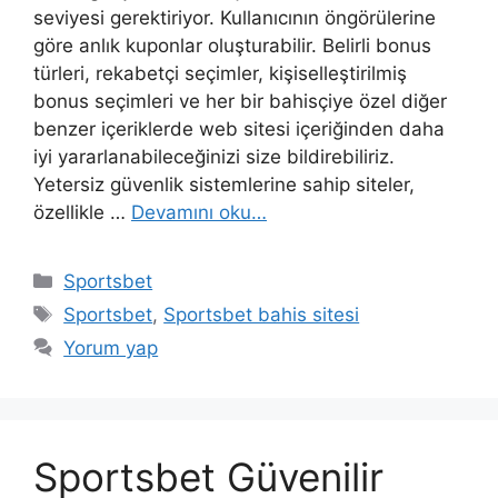
seviyesi gerektiriyor. Kullanıcının öngörülerine
göre anlık kuponlar oluşturabilir. Belirli bonus
türleri, rekabetçi seçimler, kişiselleştirilmiş
bonus seçimleri ve her bir bahisçiye özel diğer
benzer içeriklerde web sitesi içeriğinden daha
iyi yararlanabileceğinizi size bildirebiliriz.
Yetersiz güvenlik sistemlerine sahip siteler,
özellikle …
Devamını oku…
Kategoriler
Sportsbet
Etiketler
Sportsbet
,
Sportsbet bahis sitesi
Yorum yap
Sportsbet Güvenilir