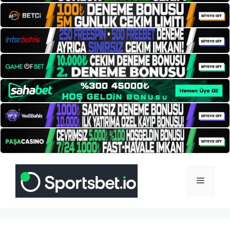
İçeriğe
atla
Menü