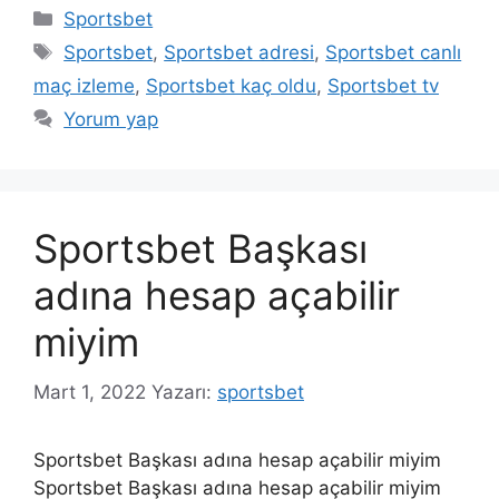
Kategoriler
Sportsbet
Etiketler
Sportsbet
,
Sportsbet adresi
,
Sportsbet canlı
maç izleme
,
Sportsbet kaç oldu
,
Sportsbet tv
Yorum yap
Sportsbet Başkası
adına hesap açabilir
miyim
Mart 1, 2022
Yazarı:
sportsbet
Sportsbet Başkası adına hesap açabilir miyim
Sportsbet Başkası adına hesap açabilir miyim