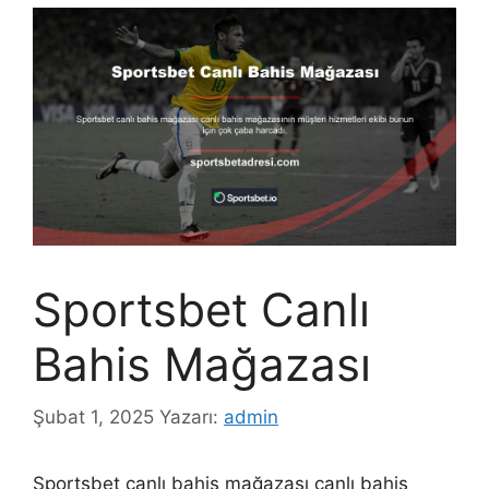
Sportsbet Canlı
Bahis Mağazası
Şubat 1, 2025
Yazarı:
admin
Sportsbet canlı bahis mağazası canlı bahis