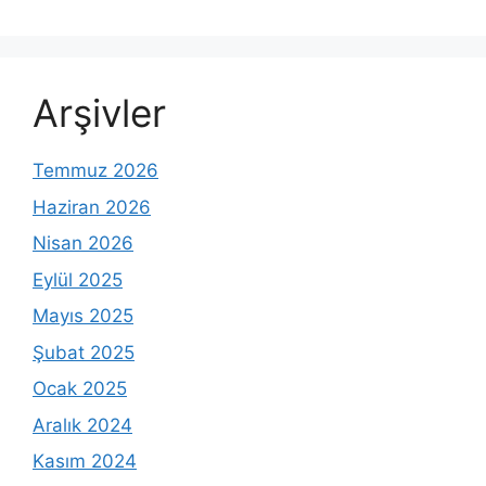
Arşivler
Temmuz 2026
Haziran 2026
Nisan 2026
Eylül 2025
Mayıs 2025
Şubat 2025
Ocak 2025
Aralık 2024
Kasım 2024