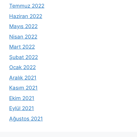
Temmuz 2022
Haziran 2022
Mayıs 2022
Nisan 2022
Mart 2022
Şubat 2022
Ocak 2022
Aralık 2021
Kasım 2021
Ekim 2021
Eylül 2021
Ağustos 2021