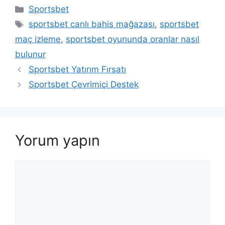
Kategoriler
Sportsbet
Etiketler
sportsbet canlı bahis mağazası
,
sportsbet
maç izleme
,
sportsbet oyununda oranlar nasıl
bulunur
Sportsbet Yatırım Fırsatı
Sportsbet Çevrimiçi Destek
Yorum yapın
Yorum