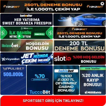
×
SPORTSBET GİRİŞ İÇİN TIKLAYINIZ!