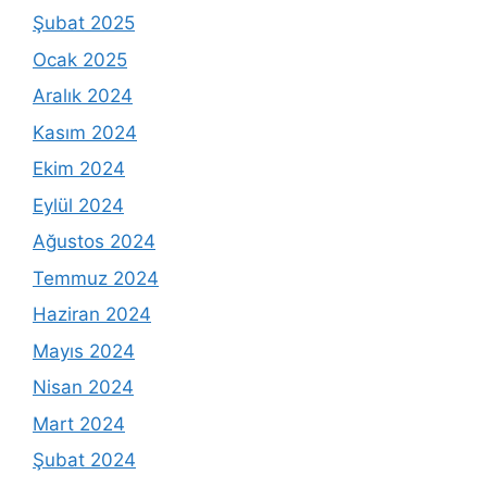
Şubat 2025
Ocak 2025
Aralık 2024
Kasım 2024
Ekim 2024
Eylül 2024
Ağustos 2024
Temmuz 2024
Haziran 2024
Mayıs 2024
Nisan 2024
Mart 2024
Şubat 2024