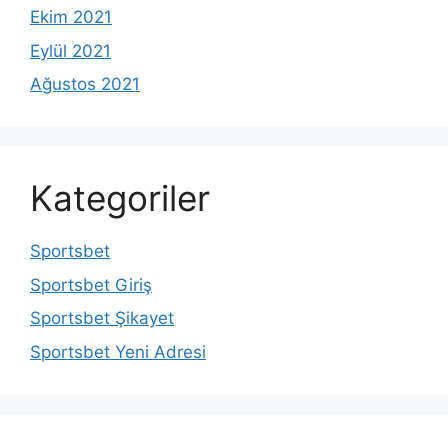
Ekim 2021
Eylül 2021
Ağustos 2021
Kategoriler
Sportsbet
Sportsbet Giriş
Sportsbet Şikayet
Sportsbet Yeni Adresi