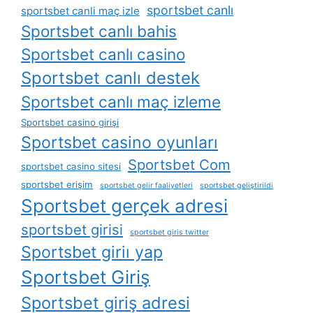
sportsbet canlı
sportsbet canli maç izle
Sportsbet canlı bahis
Sportsbet canlı casino
Sportsbet canlı destek
Sportsbet canlı maç izleme
Sportsbet casino girişi
Sportsbet casino oyunları
Sportsbet Com
sportsbet casino sitesi
sportsbet erişim
sportsbet gelir faaliyetleri
sportsbet geliştirildi
Sportsbet gerçek adresi
sportsbet girisi
sportsbet giris twitter
Sportsbet giriı yap
Sportsbet Giriş
Sportsbet giriş adresi