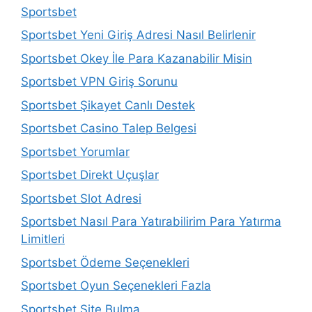
Sportsbet
Sportsbet Yeni Giriş Adresi Nasıl Belirlenir
Sportsbet Okey İle Para Kazanabilir Misin
Sportsbet VPN Giriş Sorunu
Sportsbet Şikayet Canlı Destek
Sportsbet Casino Talep Belgesi
Sportsbet Yorumlar
Sportsbet Direkt Uçuşlar
Sportsbet Slot Adresi
Sportsbet Nasıl Para Yatırabilirim Para Yatırma
Limitleri
Sportsbet Ödeme Seçenekleri
Sportsbet Oyun Seçenekleri Fazla
Sportsbet Site Bulma