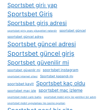
Sportsbet giriı yap
Sportsbet Giriş
Sportsbet giriş adresi
sportsbet güncel
sportsbet giriş oranı şikayetleri nelerdir
sportsbet güncel adres
Sportsbet güncel adresi
Sportsbet güncel giriş
Sportsbet güvenilir mi
sportsbet instagram
sportsbet güvenlir mi
Sportsbet kapandı mı
sportsbet i̇nternet sitesi
Sportsbet kaç oldu
sportsbet kayit
sportsbet maç izleme
sportsbet maç izle
sportsbet mobil canlı bahis
sportsbet mobil giriş i̇le yenilikçi bir adım
sportsbet mobil uygulaması i̇le casino oyunları