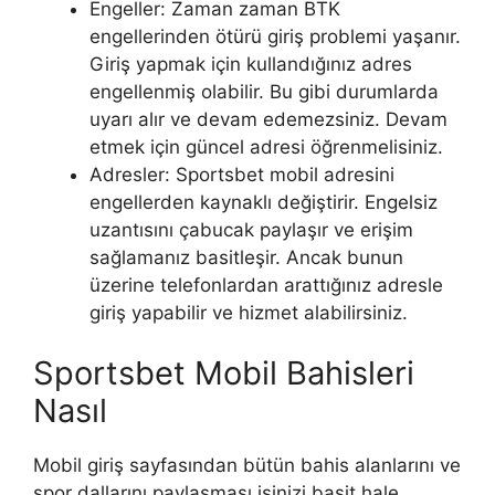
Engeller: Zaman zaman BTK
engellerinden ötürü giriş problemi yaşanır.
Giriş yapmak için kullandığınız adres
engellenmiş olabilir. Bu gibi durumlarda
uyarı alır ve devam edemezsiniz. Devam
etmek için güncel adresi öğrenmelisiniz.
Adresler: Sportsbet mobil adresini
engellerden kaynaklı değiştirir. Engelsiz
uzantısını çabucak paylaşır ve erişim
sağlamanız basitleşir. Ancak bunun
üzerine telefonlardan arattığınız adresle
giriş yapabilir ve hizmet alabilirsiniz.
Sportsbet Mobil Bahisleri
Nasıl
Mobil giriş sayfasından bütün bahis alanlarını ve
spor dallarını paylaşması işinizi basit hale