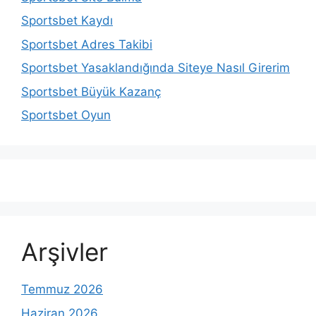
Sportsbet Kaydı
Sportsbet Adres Takibi
Sportsbet Yasaklandığında Siteye Nasıl Girerim
Sportsbet Büyük Kazanç
Sportsbet Oyun
Arşivler
Temmuz 2026
Haziran 2026