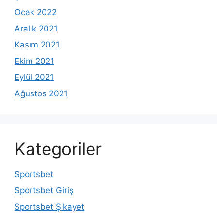
Ocak 2022
Aralık 2021
Kasım 2021
Ekim 2021
Eylül 2021
Ağustos 2021
Kategoriler
Sportsbet
Sportsbet Giriş
Sportsbet Şikayet