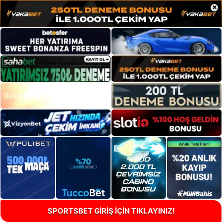
×
SPORTSBET GİRİŞ İÇİN TIKLAYINIZ!