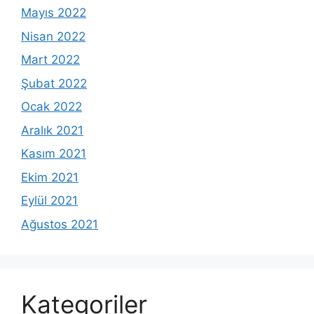
Mayıs 2022
Nisan 2022
Mart 2022
Şubat 2022
Ocak 2022
Aralık 2021
Kasım 2021
Ekim 2021
Eylül 2021
Ağustos 2021
Kategoriler