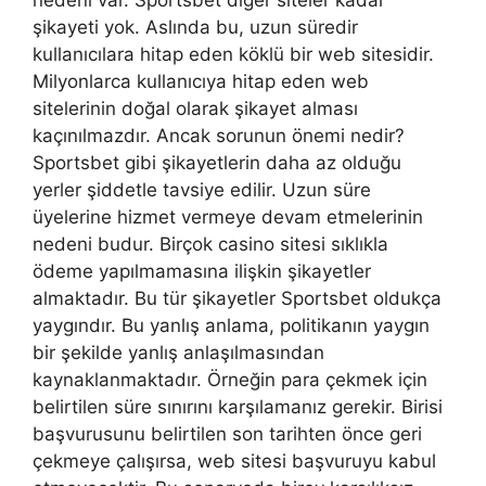
şikayeti yok. Aslında bu, uzun süredir
kullanıcılara hitap eden köklü bir web sitesidir.
Milyonlarca kullanıcıya hitap eden web
sitelerinin doğal olarak şikayet alması
kaçınılmazdır. Ancak sorunun önemi nedir?
Sportsbet gibi şikayetlerin daha az olduğu
yerler şiddetle tavsiye edilir. Uzun süre
üyelerine hizmet vermeye devam etmelerinin
nedeni budur. Birçok casino sitesi sıklıkla
ödeme yapılmamasına ilişkin şikayetler
almaktadır. Bu tür şikayetler Sportsbet oldukça
yaygındır. Bu yanlış anlama, politikanın yaygın
bir şekilde yanlış anlaşılmasından
kaynaklanmaktadır. Örneğin para çekmek için
belirtilen süre sınırını karşılamanız gerekir. Birisi
başvurusunu belirtilen son tarihten önce geri
çekmeye çalışırsa, web sitesi başvuruyu kabul