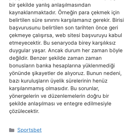
bir şekilde yanlış anlaşılmasından
kaynaklanmaktadır. Örneğin para çekmek için
belirtilen süre sınırını karşılamanız gerekir. Birisi
başvurusunu belirtilen son tarihten önce geri
çekmeye çalışırsa, web sitesi başvuruyu kabul
etmeyecektir. Bu senaryoda birey karşılıksız
duygular yaşar. Ancak durum her zaman böyle
değildir. Benzer şekilde zaman zaman
bonusların banka hesaplarına yüklenmediği
yönünde şikayetler de alıyoruz. Bunun nedeni,
bazı kuruluşların üyelik sürelerinin henüz
karşılanmamış olmasıdır. Bu sorunlar,
yönergelerin ve düzenlemelerin doğru bir
şekilde anlaşılması ve entegre edilmesiyle
çözülecektir.
Kategoriler
Sportsbet