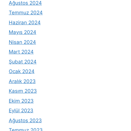
Ağustos 2024
Temmuz 2024
Haziran 2024
Mayıs 2024
Nisan 2024
Mart 2024
Şubat 2024
Ocak 2024
Aralık 2023
Kasım 2023
Ekim 2023
Eylül 2023
Ağustos 2023
Temmuz 2023