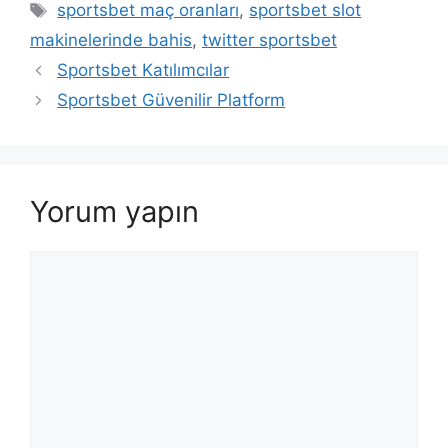
Etiketler
sportsbet maç oranları
,
sportsbet slot
makinelerinde bahis
,
twitter sportsbet
Sportsbet Katılımcılar
Sportsbet Güvenilir Platform
Yorum yapın
Yorum