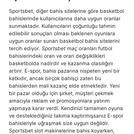
Sportsbet, diğer bahis sitelerine göre basketbol
bahislerinde kullanıcılarına daha uygun oranlar
sunmaktadır. Kullanıcıların çoğunluğu tahmin
edilebilir sonuçları olması beklenen oyunlara
uygun oranlar sunan basketbol bahis sitelerini
tercih ediyor.
Sportsbet maç oranları
futbol
bahislerindeki oran ve oran değişiklikleri
basketbolda nadirdir ve kazanma olasılığını
artırır. E-spor, bahis pazarına nispeten yeni bir
katkıdır, ancak birçok bahisçi zaten bu
bahislerden mali kazanç elde etmektedir. Yeni
bir pazar olduğu için şirket, müşteri çekmek
amacıyla reklam ve promosyonlara yatırım
yapmaya karar verdi. Kendinizi tamamen oyuna
ve desteklediğiniz takıma kaptırmışsanız E-spor
bahisleriyle uğraşmak size uygun değildir.
Sportsbet slot makinelerine bahis koyarken,