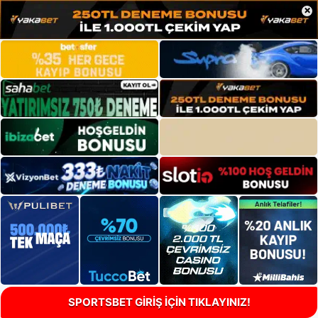
×
SPORTSBET GİRİŞ İÇİN TIKLAYINIZ!