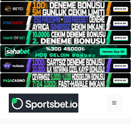
İçeriğe
atla
Menü