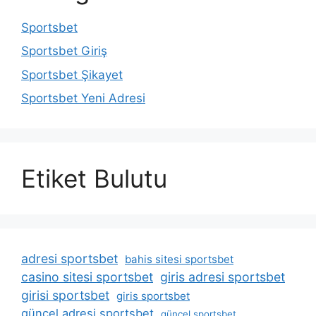
Sportsbet
Sportsbet Giriş
Sportsbet Şikayet
Sportsbet Yeni Adresi
Etiket Bulutu
adresi sportsbet
bahis sitesi sportsbet
casino sitesi sportsbet
giris adresi sportsbet
girisi sportsbet
giris sportsbet
güncel adresi sportsbet
güncel sportsbet