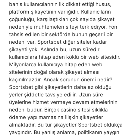
bahis kullanıcılarının ilk dikkat ettiği husus,
platform şikayetinin varlığıdır. Kullanıcıların
çoğunluğu, karşılaştıkları çok sayıda şikayet
nedeniyle muhtemelen siteyi terk ediyor. Fon
tahsis edilen bir sektörde bunun geçerli bir
nedeni var. Sportsbet diğer siteler kadar
şikayeti yok. Aslında bu, uzun süredir
kullanıcılara hitap eden köklü bir web sitesidir.
Milyonlarca kullanıcıya hitap eden web
sitelerinin doğal olarak şikayet alması
kaçınılmazdır. Ancak sorunun önemi nedir?
Sportsbet gibi şikayetlerin daha az olduğu
yerler şiddetle tavsiye edilir. Uzun süre
üyelerine hizmet vermeye devam etmelerinin
nedeni budur. Birçok casino sitesi sıklıkla
ödeme yapılmamasına ilişkin şikayetler
almaktadır. Bu tür şikayetler Sportsbet oldukça
yaygındır. Bu yanlış anlama, politikanın yaygın