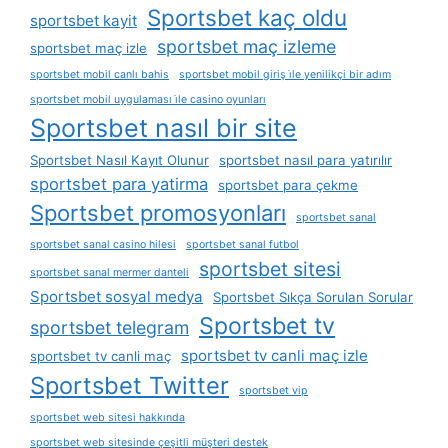
Sportsbet kaç oldu
sportsbet kayit
sportsbet maç izleme
sportsbet maç izle
sportsbet mobil canlı bahis
sportsbet mobil giriş i̇le yenilikçi bir adım
sportsbet mobil uygulaması i̇le casino oyunları
Sportsbet nasıl bir site
Sportsbet Nasıl Kayıt Olunur
sportsbet nasıl para yatırılır
sportsbet para yatirma
sportsbet para çekme
Sportsbet promosyonları
sportsbet sanal
sportsbet sanal casino hilesi
sportsbet sanal futbol
sportsbet sitesi
sportsbet sanal mermer danteli
Sportsbet sosyal medya
Sportsbet Sıkça Sorulan Sorular
Sportsbet tv
sportsbet telegram
sportsbet tv canli maç izle
sportsbet tv canli maç
Sportsbet Twitter
sportsbet vip
sportsbet web sitesi hakkında
sportsbet web sitesinde çeşitli müşteri destek