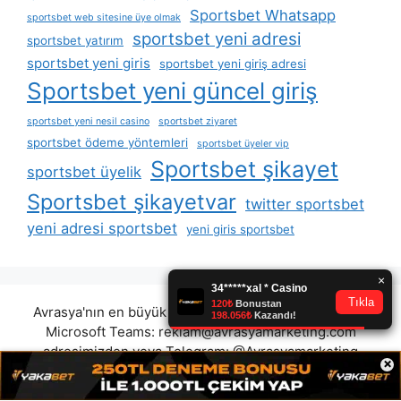
Sportsbet Whatsapp
sportsbet web sitesine üye olmak
sportsbet yeni adresi
sportsbet yatırım
sportsbet yeni giris
sportsbet yeni giriş adresi
Sportsbet yeni güncel giriş
sportsbet yeni nesil casino
sportsbet ziyaret
sportsbet ödeme yöntemleri
sportsbet üyeler vip
Sportsbet şikayet
sportsbet üyelik
Sportsbet şikayetvar
twitter sportsbet
yeni adresi sportsbet
yeni giris sportsbet
Avrasya'nın en büyük reklam platformunda olmak için
Microsoft Teams:
reklam@avrasyamarketing.com
adresimizden veya Telegram: @Avrasyamarketing
×
adresimizden irtibat kurabilirsiniz. (Tek iletişim
adreslerimiz teams / telegram ve mail adresimizdir.