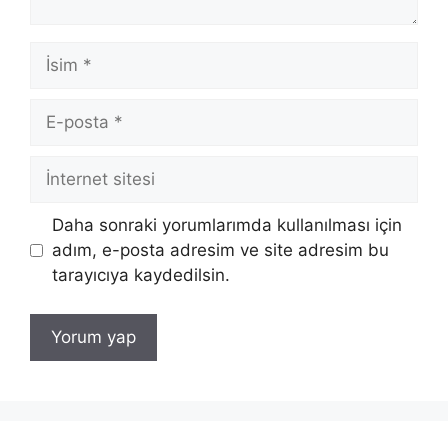
İsim
E-
posta
İnternet
sitesi
Daha sonraki yorumlarımda kullanılması için
adım, e-posta adresim ve site adresim bu
tarayıcıya kaydedilsin.