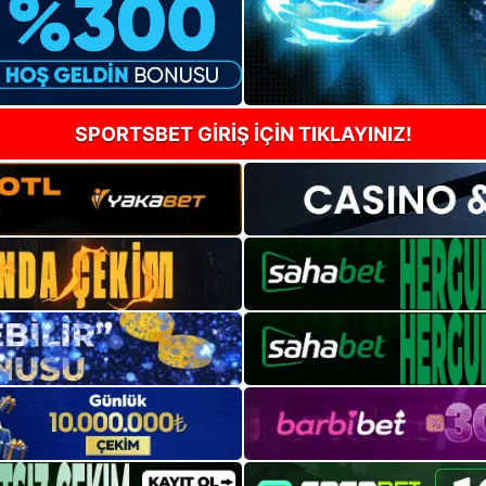
SPORTSBET GİRİŞ İÇİN TIKLAYINIZ!