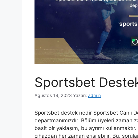
Sportsbet Deste
Ağustos 19, 2023
Yazarı:
admin
Sportsbet destek nedir Sportsbet Canlı De
departmanımızdır. Bölüm üyeleri zaman zam
basit bir yaklaşım, bu ayrımı kullanmaktır. H
cihazdan her zaman erişilebilir. Bu, sorula