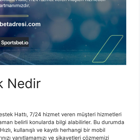
k Nedir
stek Hattı, 7/24 hizmet veren müşteri hizmetleri
an belirli konularda bilgi alabilirler. Bu durumda
ızlı, kullanışlı ve kayıtlı herhangi bir mobil
rınızı yanıtlamamızı ve şikayetleri çözmemizi