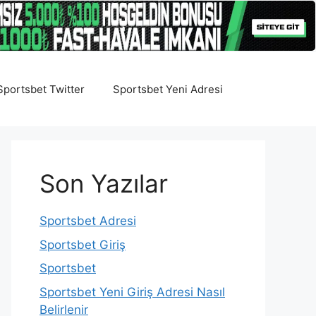
Sportsbet Twitter
Sportsbet Yeni Adresi
Son Yazılar
Sportsbet Adresi
Sportsbet Giriş
Sportsbet
Sportsbet Yeni Giriş Adresi Nasıl
Belirlenir