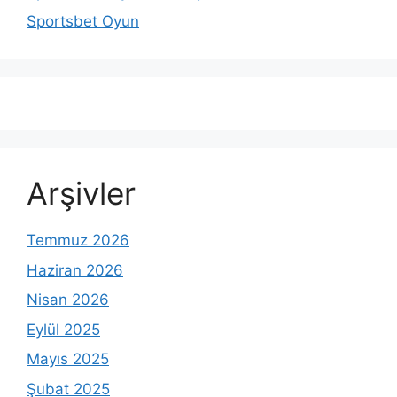
Sportsbet Oyun
Arşivler
Temmuz 2026
Haziran 2026
Nisan 2026
Eylül 2025
Mayıs 2025
Şubat 2025