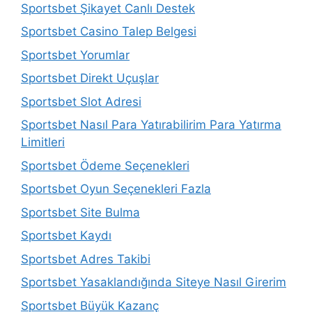
Sportsbet Şikayet Canlı Destek
Sportsbet Casino Talep Belgesi
Sportsbet Yorumlar
Sportsbet Direkt Uçuşlar
Sportsbet Slot Adresi
Sportsbet Nasıl Para Yatırabilirim Para Yatırma
Limitleri
Sportsbet Ödeme Seçenekleri
Sportsbet Oyun Seçenekleri Fazla
Sportsbet Site Bulma
Sportsbet Kaydı
Sportsbet Adres Takibi
Sportsbet Yasaklandığında Siteye Nasıl Girerim
Sportsbet Büyük Kazanç