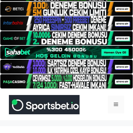
İçeriğe
atla
Menü