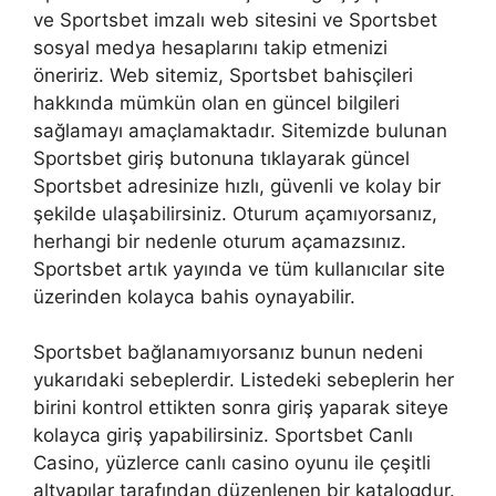
ve Sportsbet imzalı web sitesini ve Sportsbet
sosyal medya hesaplarını takip etmenizi
öneririz. Web sitemiz, Sportsbet bahisçileri
hakkında mümkün olan en güncel bilgileri
sağlamayı amaçlamaktadır. Sitemizde bulunan
Sportsbet giriş butonuna tıklayarak güncel
Sportsbet adresinize hızlı, güvenli ve kolay bir
şekilde ulaşabilirsiniz. Oturum açamıyorsanız,
herhangi bir nedenle oturum açamazsınız.
Sportsbet artık yayında ve tüm kullanıcılar site
üzerinden kolayca bahis oynayabilir.
Sportsbet bağlanamıyorsanız bunun nedeni
yukarıdaki sebeplerdir. Listedeki sebeplerin her
birini kontrol ettikten sonra giriş yaparak siteye
kolayca giriş yapabilirsiniz. Sportsbet Canlı
Casino, yüzlerce canlı casino oyunu ile çeşitli
altyapılar tarafından düzenlenen bir katalogdur.