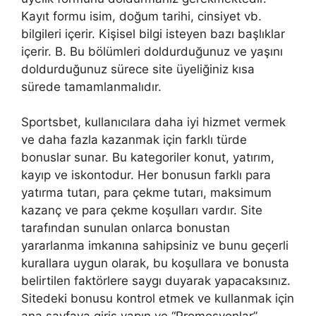
Kayıt formu isim, doğum tarihi, cinsiyet vb.
bilgileri içerir. Kişisel bilgi isteyen bazı başlıklar
içerir. B. Bu bölümleri doldurduğunuz ve yaşını
doldurduğunuz sürece site üyeliğiniz kısa
sürede tamamlanmalıdır.
Sportsbet, kullanıcılara daha iyi hizmet vermek
ve daha fazla kazanmak için farklı türde
bonuslar sunar. Bu kategoriler konut, yatırım,
kayıp ve iskontodur. Her bonusun farklı para
yatırma tutarı, para çekme tutarı, maksimum
kazanç ve para çekme koşulları vardır. Site
tarafından sunulan onlarca bonustan
yararlanma imkanına sahipsiniz ve bunu geçerli
kurallara uygun olarak, bu koşullara ve bonusta
belirtilen faktörlere saygı duyarak yapacaksınız.
Sitedeki bonusu kontrol etmek ve kullanmak için