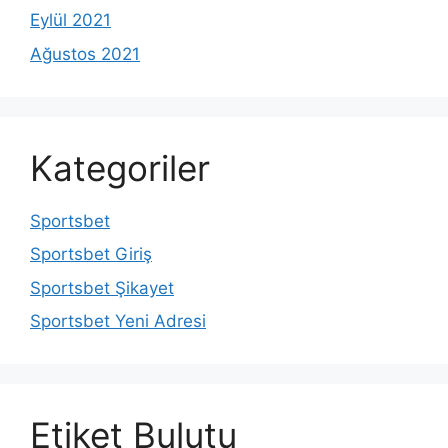
Eylül 2021
Ağustos 2021
Kategoriler
Sportsbet
Sportsbet Giriş
Sportsbet Şikayet
Sportsbet Yeni Adresi
Etiket Bulutu