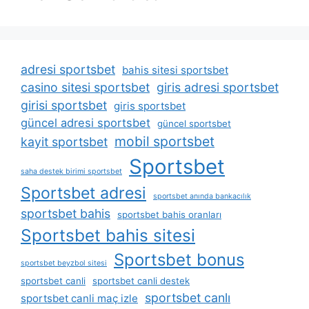
adresi sportsbet
bahis sitesi sportsbet
casino sitesi sportsbet
giris adresi sportsbet
girisi sportsbet
giris sportsbet
güncel adresi sportsbet
güncel sportsbet
mobil sportsbet
kayit sportsbet
Sportsbet
saha destek birimi sportsbet
Sportsbet adresi
sportsbet anında bankacılık
sportsbet bahis
sportsbet bahis oranları
Sportsbet bahis sitesi
Sportsbet bonus
sportsbet beyzbol sitesi
sportsbet canli
sportsbet canli destek
sportsbet canlı
sportsbet canli maç izle