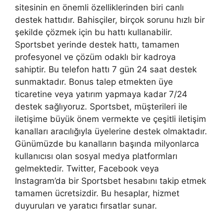
sitesinin en önemli özelliklerinden biri canlı
destek hattıdır. Bahisçiler, birçok sorunu hızlı bir
şekilde çözmek için bu hattı kullanabilir.
Sportsbet yerinde destek hattı, tamamen
profesyonel ve çözüm odaklı bir kadroya
sahiptir. Bu telefon hattı 7 gün 24 saat destek
sunmaktadır. Bonus talep etmekten üye
ticaretine veya yatırım yapmaya kadar 7/24
destek sağlıyoruz. Sportsbet, müşterileri ile
iletişime büyük önem vermekte ve çeşitli iletişim
kanalları aracılığıyla üyelerine destek olmaktadır.
Günümüzde bu kanalların başında milyonlarca
kullanıcısı olan sosyal medya platformları
gelmektedir. Twitter, Facebook veya
Instagram’da bir Sportsbet hesabını takip etmek
tamamen ücretsizdir. Bu hesaplar, hizmet
duyuruları ve yaratıcı fırsatlar sunar.