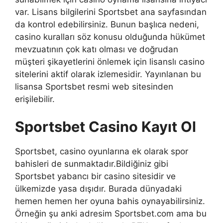
var. Lisans bilgilerini Sportsbet ana sayfasından
da kontrol edebilirsiniz. Bunun başlıca nedeni,
casino kuralları söz konusu olduğunda hükümet
mevzuatının çok katı olması ve doğrudan
müşteri şikayetlerini önlemek için lisanslı casino
sitelerini aktif olarak izlemesidir. Yayınlanan bu
lisansa Sportsbet resmi web sitesinden
erişilebilir.
Sportsbet Casino Kayıt Ol
Sportsbet, casino oyunlarına ek olarak spor
bahisleri de sunmaktadır.Bildiğiniz gibi
Sportsbet yabancı bir casino sitesidir ve
ülkemizde yasa dışıdır. Burada dünyadaki
hemen hemen her oyuna bahis oynayabilirsiniz.
Örneğin şu anki adresim Sportsbet.com ama bu