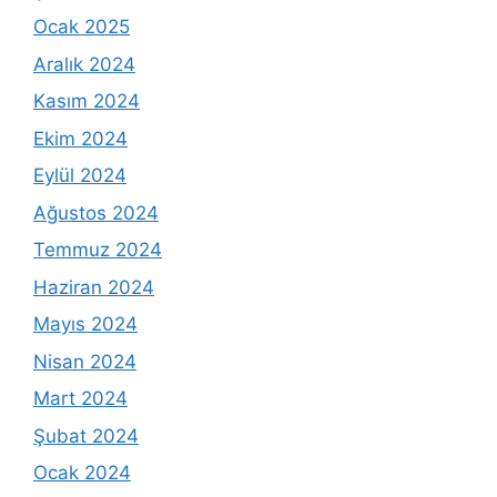
Ocak 2025
Aralık 2024
Kasım 2024
Ekim 2024
Eylül 2024
Ağustos 2024
Temmuz 2024
Haziran 2024
Mayıs 2024
Nisan 2024
Mart 2024
Şubat 2024
Ocak 2024