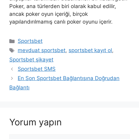
Poker, ana türlerden biri olarak kabul edilir,
ancak poker oyun içeriği, birçok
yapılandırılmamış canlı poker oyunu içerir.
Kategoriler
Sportsbet
Etiketler
mevduat sportsbet
,
sportsbet kayıt ol
,
Sportsbet şikayet
Sportsbet SMS
En Son Sportsbet Bağlantısına Doğrudan
Bağlantı
Yorum yapın
Yorum