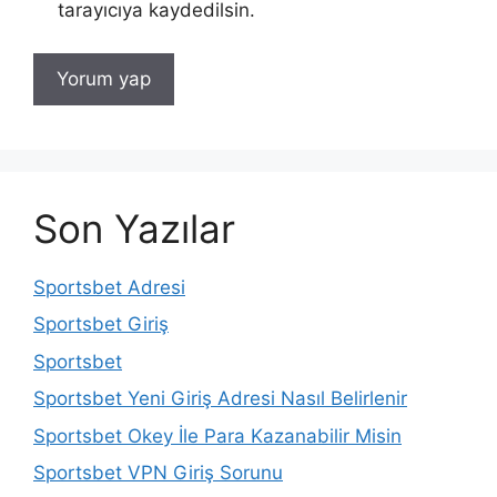
tarayıcıya kaydedilsin.
Son Yazılar
Sportsbet Adresi
Sportsbet Giriş
Sportsbet
Sportsbet Yeni Giriş Adresi Nasıl Belirlenir
Sportsbet Okey İle Para Kazanabilir Misin
Sportsbet VPN Giriş Sorunu