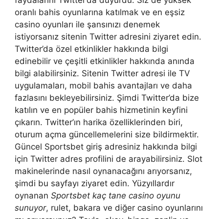
faydalarını Twitter’da duyurdu. Siz de yüksek
oranlı bahis oyunlarına katılmak ve en eşsiz
casino oyunları ile şansınızı denemek
istiyorsanız sitenin Twitter adresini ziyaret edin.
Twitter’da özel etkinlikler hakkında bilgi
edinebilir ve çeşitli etkinlikler hakkında anında
bilgi alabilirsiniz. Sitenin Twitter adresi ile TV
uygulamaları, mobil bahis avantajları ve daha
fazlasını bekleyebilirsiniz. Şimdi Twitter’da bize
katılın ve en popüler bahis hizmetinin keyfini
çıkarın. Twitter’ın harika özelliklerinden biri,
oturum açma güncellemelerini size bildirmektir.
Güncel Sportsbet giriş adresiniz hakkında bilgi
için Twitter adres profilini de arayabilirsiniz. Slot
makinelerinde nasıl oynanacağını arıyorsanız,
şimdi bu sayfayı ziyaret edin. Yüzyıllardır
oynanan
Sportsbet kaç tane casino oyunu
sunuyor
, rulet, bakara ve diğer casino oyunlarını