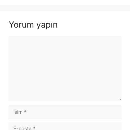
Yorum yapın
Yorum
İsim
E-