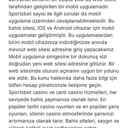
tarafından geliştirilen bir mobil uygulamadır.
Sportsbet sayısı ile ilgili sorular da mobil
uygulama üzerinden cevaplanabilmektedir. Bu
bahis sitesi, iOS ve Android cihazlar için mobil
uygulamalar geliştirmiştir. Bu uygulamalardan
birini mobil cihazınıza indirdiğinizde anında
mevcut web sitesi adresine giriş yapacaksınız.
Mobil uygulama simgesine bir dokunuş sizi
doğrudan yeni web sitesi adresine götürür. Bir
web sitesinde oturum açmanın uygun bir yolunu
ele aldık. Bu konu hakkında daha fazla bilgi için
lütfen hesap yöneticinizle iletişime geçin.
Sportsbet casino ve canlı casino hizmetleri, her
seviyede bahis yapmanıza olanak tanır. En
popüler tarihi casino oyunları ve en popüler şans
oyunları, sitenin casino atmosferinde şansınızı
artırmanıza olanak tanır. Bahis siteleri, saygın ve
yüksek kaliteli oyun sağlayıcılara sahip