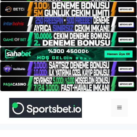
İçeriğe
atla
Menü