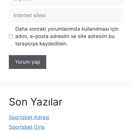
posta
İnternet
sitesi
Daha sonraki yorumlarımda kullanılması için
adım, e-posta adresim ve site adresim bu
tarayıcıya kaydedilsin.
Son Yazılar
Sportsbet Adresi
Sportsbet Giriş