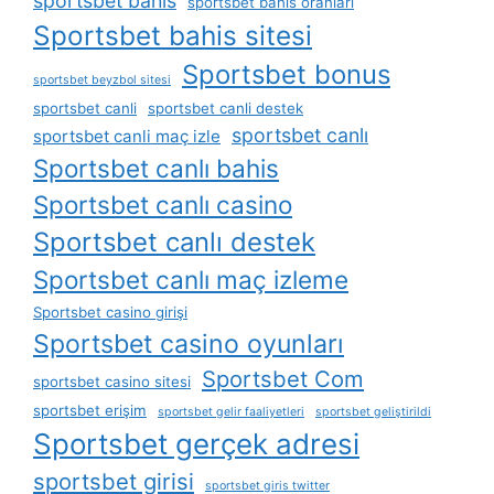
sportsbet bahis
sportsbet bahis oranları
Sportsbet bahis sitesi
Sportsbet bonus
sportsbet beyzbol sitesi
sportsbet canli
sportsbet canli destek
sportsbet canlı
sportsbet canli maç izle
Sportsbet canlı bahis
Sportsbet canlı casino
Sportsbet canlı destek
Sportsbet canlı maç izleme
Sportsbet casino girişi
Sportsbet casino oyunları
Sportsbet Com
sportsbet casino sitesi
sportsbet erişim
sportsbet gelir faaliyetleri
sportsbet geliştirildi
Sportsbet gerçek adresi
sportsbet girisi
sportsbet giris twitter