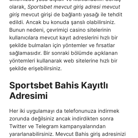
olarak,
Sportsbet mevcut giriş adresi mevcut
giriş
mevcut girişi de bağlantı yasağı ile tehdit
edildi. Ancak bu konuda şanslı olabilirsiniz.
Bunun nedeni, çevrimiçi casino sitelerinin
kullanıcılara mevcut kayıt adreslerini hızlı bir
şekilde bulmaları için yöntemler ve fırsatlar
sağlamasıdır. Bir sonraki bölümde açıklanan
yöntemleri kullanarak web sitelerine hızlı bir
şekilde erişebilirsiniz.
Sportsbet Bahis Kayıtlı
Adresimi
Her iki uygulamayı da telefonunuza indirmek
zorunda değilsiniz ancak indirdikten sonra
Twitter ve Telegram kampanyalarından
yararlanabilirsiniz. Mevcut Bahis giriş adresinizi