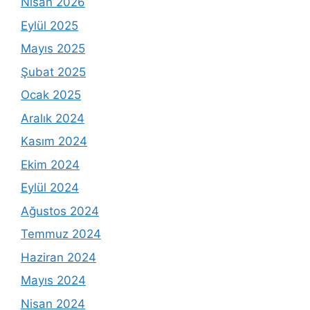
Nisan 2026
Eylül 2025
Mayıs 2025
Şubat 2025
Ocak 2025
Aralık 2024
Kasım 2024
Ekim 2024
Eylül 2024
Ağustos 2024
Temmuz 2024
Haziran 2024
Mayıs 2024
Nisan 2024