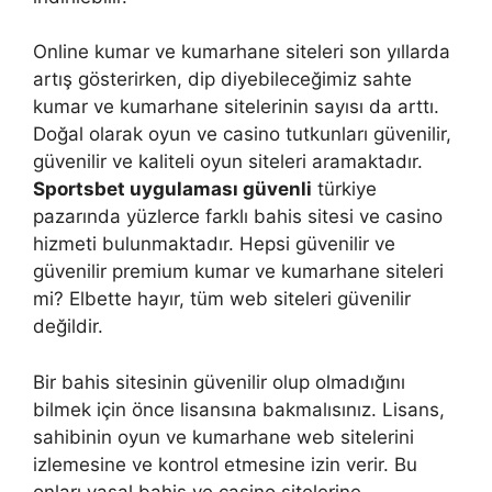
Online kumar ve kumarhane siteleri son yıllarda
artış gösterirken, dip diyebileceğimiz sahte
kumar ve kumarhane sitelerinin sayısı da arttı.
Doğal olarak oyun ve casino tutkunları güvenilir,
güvenilir ve kaliteli oyun siteleri aramaktadır.
Sportsbet uygulaması güvenli
türkiye
pazarında yüzlerce farklı bahis sitesi ve casino
hizmeti bulunmaktadır. Hepsi güvenilir ve
güvenilir premium kumar ve kumarhane siteleri
mi? Elbette hayır, tüm web siteleri güvenilir
değildir.
Bir bahis sitesinin güvenilir olup olmadığını
bilmek için önce lisansına bakmalısınız. Lisans,
sahibinin oyun ve kumarhane web sitelerini
izlemesine ve kontrol etmesine izin verir. Bu
onları yasal bahis ve casino sitelerine