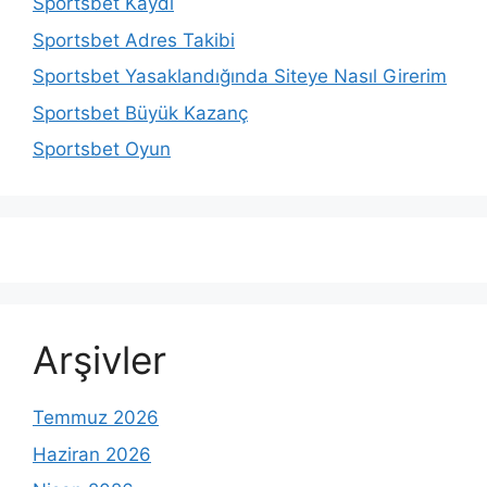
Sportsbet Kaydı
Sportsbet Adres Takibi
Sportsbet Yasaklandığında Siteye Nasıl Girerim
Sportsbet Büyük Kazanç
Sportsbet Oyun
Arşivler
Temmuz 2026
Haziran 2026