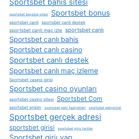
Sportsbet bahis sitesi
Sportsbet bonus
sportsbet beyzbol sitesi
sportsbet canli
sportsbet canli destek
sportsbet canlı
sportsbet canli maç izle
Sportsbet canlı bahis
Sportsbet canlı casino
Sportsbet canlı destek
Sportsbet canlı maç izleme
Sportsbet casino girişi
Sportsbet casino oyunları
Sportsbet Com
sportsbet casino sitesi
sportsbet erişim
sportsbet gelir faaliyetleri
sportsbet geliştirildi
Sportsbet gerçek adresi
sportsbet girisi
sportsbet giris twitter
Sportsbet giriı yap