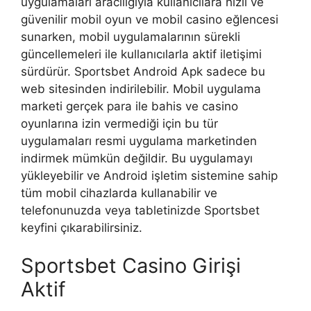
uygulamaları aracılığıyla kullanıcılara hızlı ve
güvenilir mobil oyun ve mobil casino eğlencesi
sunarken, mobil uygulamalarının sürekli
güncellemeleri ile kullanıcılarla aktif iletişimi
sürdürür. Sportsbet Android Apk sadece bu
web sitesinden indirilebilir. Mobil uygulama
marketi gerçek para ile bahis ve casino
oyunlarına izin vermediği için bu tür
uygulamaları resmi uygulama marketinden
indirmek mümkün değildir. Bu uygulamayı
yükleyebilir ve Android işletim sistemine sahip
tüm mobil cihazlarda kullanabilir ve
telefonunuzda veya tabletinizde Sportsbet
keyfini çıkarabilirsiniz.
Sportsbet Casino Girişi
Aktif