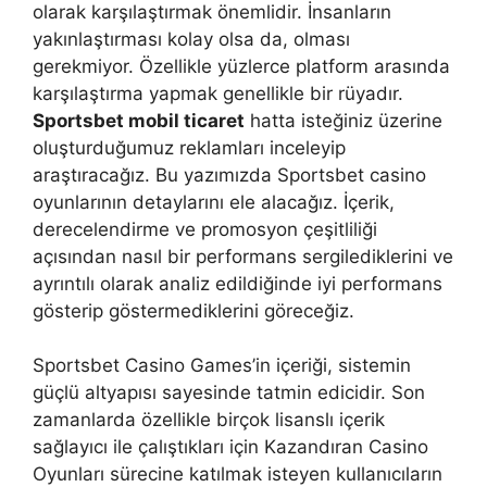
olarak karşılaştırmak önemlidir. İnsanların
yakınlaştırması kolay olsa da, olması
gerekmiyor. Özellikle yüzlerce platform arasında
karşılaştırma yapmak genellikle bir rüyadır.
Sportsbet mobil ticaret
hatta isteğiniz üzerine
oluşturduğumuz reklamları inceleyip
araştıracağız. Bu yazımızda Sportsbet casino
oyunlarının detaylarını ele alacağız. İçerik,
derecelendirme ve promosyon çeşitliliği
açısından nasıl bir performans sergilediklerini ve
ayrıntılı olarak analiz edildiğinde iyi performans
gösterip göstermediklerini göreceğiz.
Sportsbet Casino Games’in içeriği, sistemin
güçlü altyapısı sayesinde tatmin edicidir. Son
zamanlarda özellikle birçok lisanslı içerik
sağlayıcı ile çalıştıkları için Kazandıran Casino
Oyunları sürecine katılmak isteyen kullanıcıların