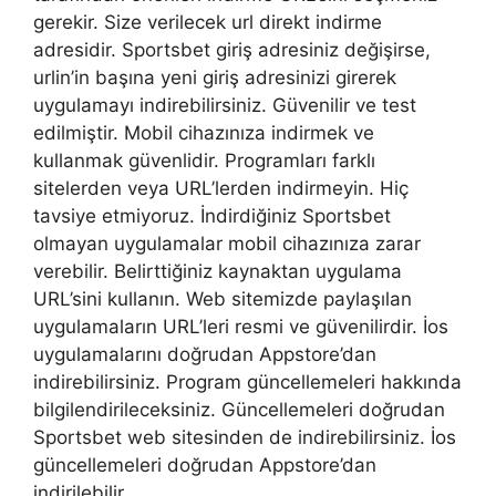
gerekir. Size verilecek url direkt indirme
adresidir. Sportsbet giriş adresiniz değişirse,
urlin’in başına yeni giriş adresinizi girerek
uygulamayı indirebilirsiniz. Güvenilir ve test
edilmiştir. Mobil cihazınıza indirmek ve
kullanmak güvenlidir. Programları farklı
sitelerden veya URL’lerden indirmeyin. Hiç
tavsiye etmiyoruz. İndirdiğiniz Sportsbet
olmayan uygulamalar mobil cihazınıza zarar
verebilir. Belirttiğiniz kaynaktan uygulama
URL’sini kullanın. Web sitemizde paylaşılan
uygulamaların URL’leri resmi ve güvenilirdir. İos
uygulamalarını doğrudan Appstore’dan
indirebilirsiniz. Program güncellemeleri hakkında
bilgilendirileceksiniz. Güncellemeleri doğrudan
Sportsbet web sitesinden de indirebilirsiniz. İos
güncellemeleri doğrudan Appstore’dan
indirilebilir.