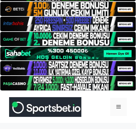
İçeriğe
atla
Menü