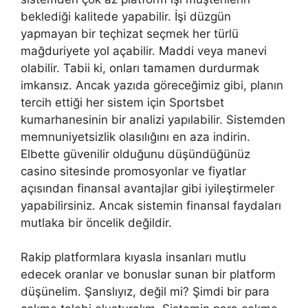
beklediği kalitede yapabilir. İşi düzgün
yapmayan bir teçhizat seçmek her türlü
mağduriyete yol açabilir. Maddi veya manevi
olabilir. Tabii ki, onları tamamen durdurmak
imkansız. Ancak yazıda göreceğimiz gibi, planın
tercih ettiği her sistem için Sportsbet
kumarhanesinin bir analizi yapılabilir. Sistemden
memnuniyetsizlik olasılığını en aza indirin.
Elbette güvenilir olduğunu düşündüğünüz
casino sitesinde promosyonlar ve fiyatlar
açısından finansal avantajlar gibi iyileştirmeler
yapabilirsiniz. Ancak sistemin finansal faydaları
mutlaka bir öncelik değildir.
Rakip platformlara kıyasla insanları mutlu
edecek oranlar ve bonuslar sunan bir platform
düşünelim. Şanslıyız, değil mi? Şimdi bir para