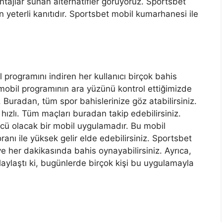
tajlar sunan alternatifler görüyoruz. Sportsbet
n yeterli kanıtıdır. Sportsbet mobil kumarhanesi ile
rogramını indiren her kullanıcı birçok bahis
 mobil programının ara yüzünü kontrol ettiğimizde
Buradan, tüm spor bahislerinize göz atabilirsiniz.
zlı. Tüm maçları buradan takip edebilirsiniz.
ü olacak bir mobil uygulamadır. Bu mobil
nı ile yüksek gelir elde edebilirsiniz. Sportsbet
e her dakikasında bahis oynayabilirsiniz. Ayrıca,
ylaştı ki, bugünlerde birçok kişi bu uygulamayla