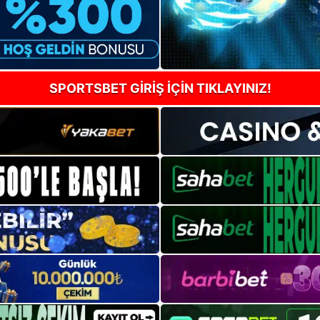
SPORTSBET GİRİŞ İÇİN TIKLAYINIZ!