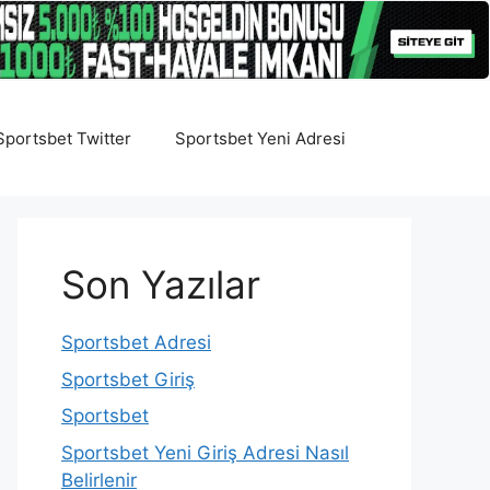
Sportsbet Twitter
Sportsbet Yeni Adresi
Son Yazılar
Sportsbet Adresi
Sportsbet Giriş
Sportsbet
Sportsbet Yeni Giriş Adresi Nasıl
Belirlenir