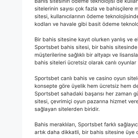
Bahis sitesinin ödeme teknolojisi de kulla
sitelerinin sayısı çok fazla ve bahisçile
sitesi, kullanıcılarının ödeme teknolojisin
kodları ve havale gibi basit ödeme teknoloji
Bir bahis sitesine kayıt olurken yanlış ve 
Sportsbet bahis sitesi, bir bahis sitesind
müşterilerine sağlıklı bir altyapı ve lisans
bahis siteleri ücretsiz olarak canlı oyunla
Sportsbet canlı bahis ve casino oyun sitele
konsepte göre üyelik hem ücretsiz hem de 
Sportsbet sahadaki başarısı her zaman g
sitesi, çevrimiçi oyun pazarına hizmet ver
sağlayan sitelerden biridir.
Bahis meraklıları, Sportsbet farklı sağlayıc
artık daha dikkatli, bir bahis sitesine üye