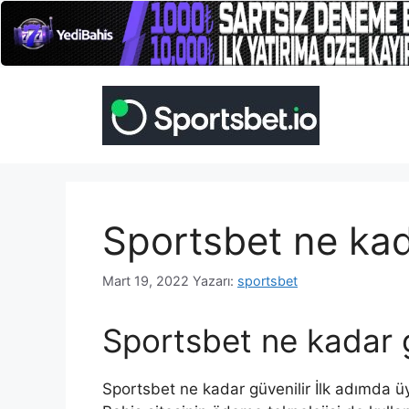
İçeriğe
atla
Sportsbet ne kad
Mart 19, 2022
Yazarı:
sportsbet
Sportsbet ne kadar g
Sportsbet ne kadar güvenilir İlk adımda üye