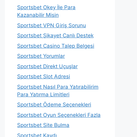
Sportsbet Okey İle Para
Kazanabilir Misin
Sportsbet VPN Giriş Sorunu
Sportsbet Şikayet Canlı Destek
Sportsbet Casino Talep Belgesi
Sportsbet Yorumlar
Sportsbet Direkt Uçuşlar
Sportsbet Slot Adresi
Sportsbet Nasıl Para Yatırabilirim
Para Yatırma Limitleri
Sportsbet Ödeme Seçenekleri
Sportsbet Oyun Seçenekleri Fazla
Sportsbet Site Bulma
Sportsbet Kaydı