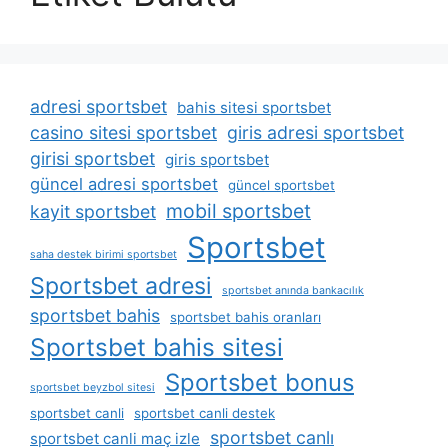
adresi sportsbet
bahis sitesi sportsbet
casino sitesi sportsbet
giris adresi sportsbet
girisi sportsbet
giris sportsbet
güncel adresi sportsbet
güncel sportsbet
mobil sportsbet
kayit sportsbet
Sportsbet
saha destek birimi sportsbet
Sportsbet adresi
sportsbet anında bankacılık
sportsbet bahis
sportsbet bahis oranları
Sportsbet bahis sitesi
Sportsbet bonus
sportsbet beyzbol sitesi
sportsbet canli
sportsbet canli destek
sportsbet canlı
sportsbet canli maç izle