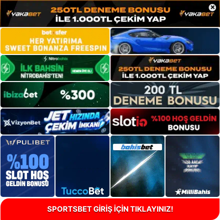
×
SPORTSBET GİRİŞ İÇİN TIKLAYINIZ!