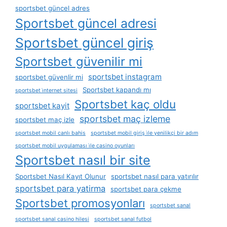
sportsbet güncel adres
Sportsbet güncel adresi
Sportsbet güncel giriş
Sportsbet güvenilir mi
sportsbet instagram
sportsbet güvenlir mi
Sportsbet kapandı mı
sportsbet i̇nternet sitesi
Sportsbet kaç oldu
sportsbet kayit
sportsbet maç izleme
sportsbet maç izle
sportsbet mobil canlı bahis
sportsbet mobil giriş i̇le yenilikçi bir adım
sportsbet mobil uygulaması i̇le casino oyunları
Sportsbet nasıl bir site
Sportsbet Nasıl Kayıt Olunur
sportsbet nasıl para yatırılır
sportsbet para yatirma
sportsbet para çekme
Sportsbet promosyonları
sportsbet sanal
sportsbet sanal casino hilesi
sportsbet sanal futbol