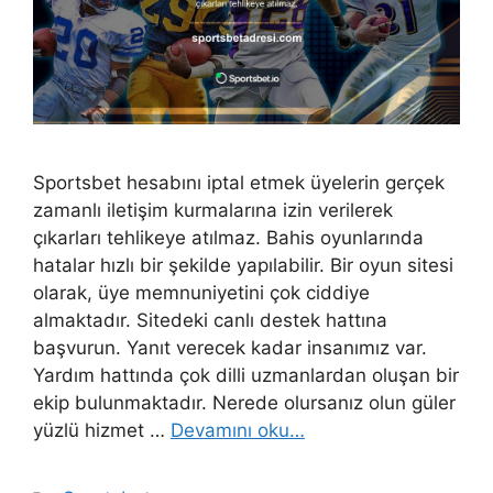
Sportsbet hesabını iptal etmek üyelerin gerçek
zamanlı iletişim kurmalarına izin verilerek
çıkarları tehlikeye atılmaz. Bahis oyunlarında
hatalar hızlı bir şekilde yapılabilir. Bir oyun sitesi
olarak, üye memnuniyetini çok ciddiye
almaktadır. Sitedeki canlı destek hattına
başvurun. Yanıt verecek kadar insanımız var.
Yardım hattında çok dilli uzmanlardan oluşan bir
ekip bulunmaktadır. Nerede olursanız olun güler
yüzlü hizmet …
Devamını oku…