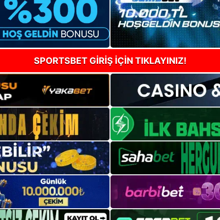
SPORTSBET GİRİŞ İÇİN TIKLAYINIZ!