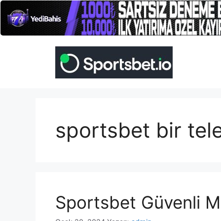
İçeriğe
atla
sportsbet bir te
Sportsbet Güvenli Mi