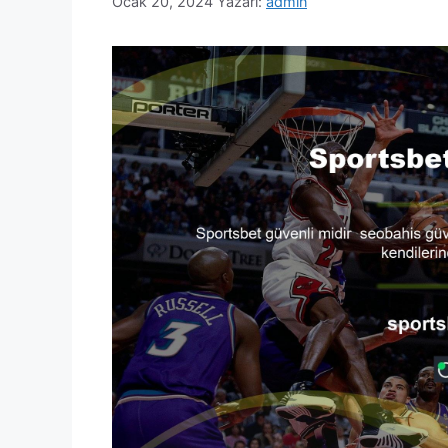
Ocak 20, 2024
Yazarı:
admin