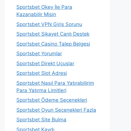
Sportsbet Okey İle Para
Kazanabilir Misin
Sportsbet VPN Giriş Sorunu
Sportsbet Şikayet Canlı Destek
Sportsbet Casino Talep Belgesi
Sportsbet Yorumlar
Sportsbet Direkt Uçuşlar
Sportsbet Slot Adresi
Sportsbet Nasıl Para Yatırabilirim
Para Yatırma Limitleri
Sportsbet Ödeme Seçenekleri
Sportsbet Oyun Seçenekleri Fazla
Sportsbet Site Bulma
Sportsbet Kaydı