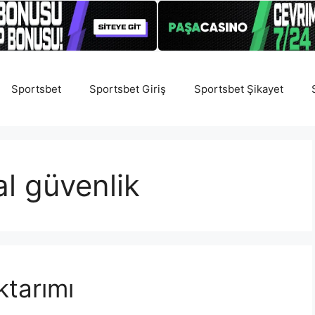
Sportsbet
Sportsbet Giriş
Sportsbet Şikayet
al güvenlik
tarımı