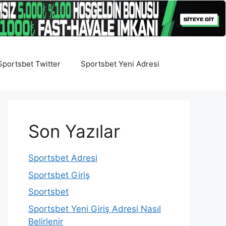
Sportsbet Twitter
Sportsbet Yeni Adresi
Son Yazılar
Sportsbet Adresi
Sportsbet Giriş
Sportsbet
Sportsbet Yeni Giriş Adresi Nasıl
Belirlenir