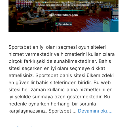
Sportsbet en iyi olanı seçmesi oyun siteleri
hizmet vermektedir ve hizmetlerini kullanıcılara
birçok farklı şekilde sunabilmektedirler. Bahis
sitesi seçerken en iyi olanı seçmeye dikkat
etmelisiniz. Sportsbet bahis sitesi ülkemizdeki
en güvenilir bahis sitelerinden biridir. Bu web
sitesi her zaman kullanıcılarına hizmetlerini en
iyi şekilde sunmaya özen göstermektedir. Bu
nedenle oynarken herhangi bir sorunla
karşılaşmazsınız. Sportsbet …
Devamını oku…