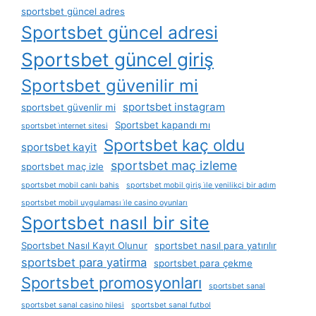
sportsbet güncel adres
Sportsbet güncel adresi
Sportsbet güncel giriş
Sportsbet güvenilir mi
sportsbet instagram
sportsbet güvenlir mi
Sportsbet kapandı mı
sportsbet i̇nternet sitesi
Sportsbet kaç oldu
sportsbet kayit
sportsbet maç izleme
sportsbet maç izle
sportsbet mobil canlı bahis
sportsbet mobil giriş i̇le yenilikçi bir adım
sportsbet mobil uygulaması i̇le casino oyunları
Sportsbet nasıl bir site
Sportsbet Nasıl Kayıt Olunur
sportsbet nasıl para yatırılır
sportsbet para yatirma
sportsbet para çekme
Sportsbet promosyonları
sportsbet sanal
sportsbet sanal casino hilesi
sportsbet sanal futbol