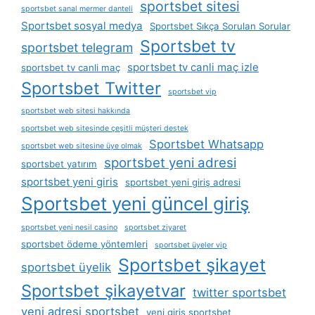
sportsbet sitesi
sportsbet sanal mermer danteli
Sportsbet sosyal medya
Sportsbet Sıkça Sorulan Sorular
Sportsbet tv
sportsbet telegram
sportsbet tv canli maç izle
sportsbet tv canli maç
Sportsbet Twitter
sportsbet vip
sportsbet web sitesi hakkında
sportsbet web sitesinde çeşitli müşteri destek
Sportsbet Whatsapp
sportsbet web sitesine üye olmak
sportsbet yeni adresi
sportsbet yatırım
sportsbet yeni giris
sportsbet yeni giriş adresi
Sportsbet yeni güncel giriş
sportsbet yeni nesil casino
sportsbet ziyaret
sportsbet ödeme yöntemleri
sportsbet üyeler vip
Sportsbet şikayet
sportsbet üyelik
Sportsbet şikayetvar
twitter sportsbet
yeni adresi sportsbet
yeni giris sportsbet