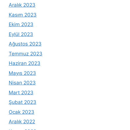
Aralık 2023
Kasım 2023
Ekim 2023
Eylül 2023
Ağustos 2023
Temmuz 2023
Haziran 2023
Mayıs 2023
Nisan 2023
Mart 2023
Şubat 2023
Ocak 2023
Aralık 2022