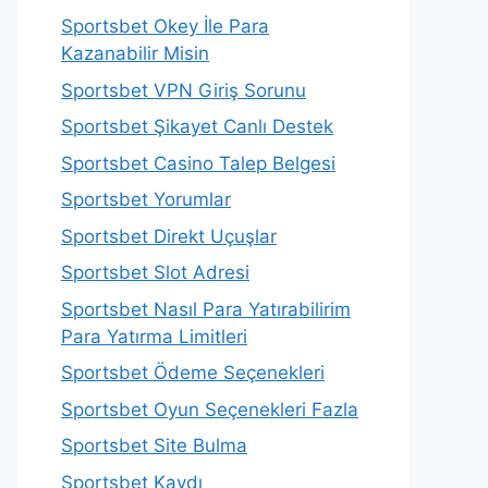
Sportsbet Okey İle Para
Kazanabilir Misin
Sportsbet VPN Giriş Sorunu
Sportsbet Şikayet Canlı Destek
Sportsbet Casino Talep Belgesi
Sportsbet Yorumlar
Sportsbet Direkt Uçuşlar
Sportsbet Slot Adresi
Sportsbet Nasıl Para Yatırabilirim
Para Yatırma Limitleri
Sportsbet Ödeme Seçenekleri
Sportsbet Oyun Seçenekleri Fazla
Sportsbet Site Bulma
Sportsbet Kaydı