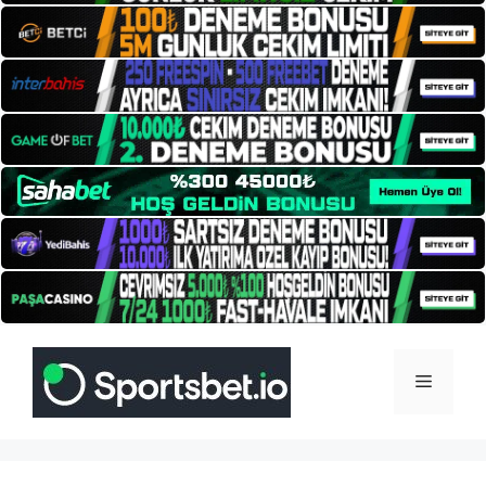
İçeriğe
atla
Menü