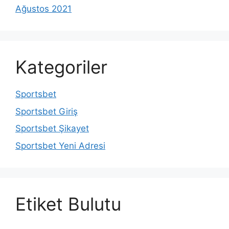
Ağustos 2021
Kategoriler
Sportsbet
Sportsbet Giriş
Sportsbet Şikayet
Sportsbet Yeni Adresi
Etiket Bulutu