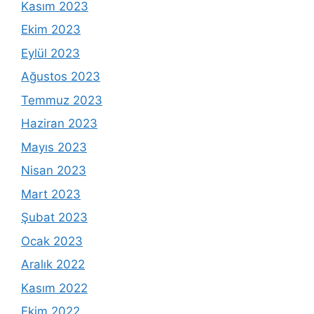
Kasım 2023
Ekim 2023
Eylül 2023
Ağustos 2023
Temmuz 2023
Haziran 2023
Mayıs 2023
Nisan 2023
Mart 2023
Şubat 2023
Ocak 2023
Aralık 2022
Kasım 2022
Ekim 2022