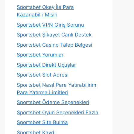
Sportsbet Okey İle Para
Kazanabilir Misin
Sportsbet VPN Giriş Sorunu
Sportsbet Şikayet Canlı Destek
Sportsbet Casino Talep Belgesi
Sportsbet Yorumlar
Sportsbet Direkt Uçuşlar
Sportsbet Slot Adresi
Sportsbet Nasıl Para Yatırabilirim
Para Yatırma Limitleri
Sportsbet Ödeme Seçenekleri
Sportsbet Oyun Seçenekleri Fazla
Sportsbet Site Bulma
Sportsbet Kaydı