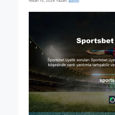
Nisan 15, 2026
Yazarı:
admin