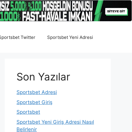
Sportsbet Twitter
Sportsbet Yeni Adresi
Son Yazılar
Sportsbet Adresi
Sportsbet Giriş
Sportsbet
Sportsbet Yeni Giriş Adresi Nasıl
Belirlenir