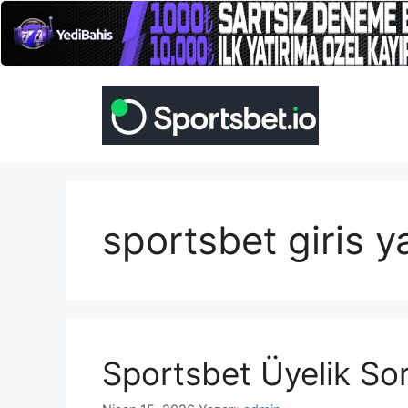
İçeriğe
atla
sportsbet giris y
Sportsbet Üyelik Sor