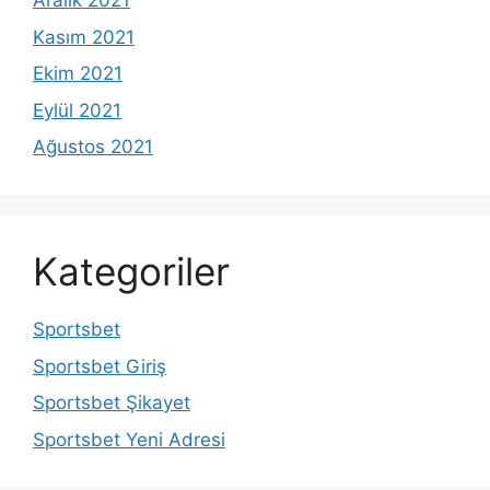
Aralık 2021
Kasım 2021
Ekim 2021
Eylül 2021
Ağustos 2021
Kategoriler
Sportsbet
Sportsbet Giriş
Sportsbet Şikayet
Sportsbet Yeni Adresi