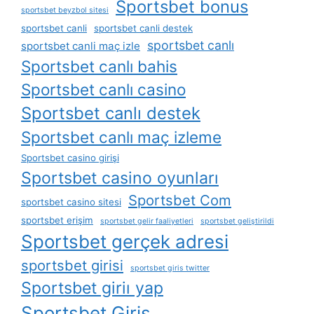
Sportsbet bonus
sportsbet beyzbol sitesi
sportsbet canli
sportsbet canli destek
sportsbet canlı
sportsbet canli maç izle
Sportsbet canlı bahis
Sportsbet canlı casino
Sportsbet canlı destek
Sportsbet canlı maç izleme
Sportsbet casino girişi
Sportsbet casino oyunları
Sportsbet Com
sportsbet casino sitesi
sportsbet erişim
sportsbet gelir faaliyetleri
sportsbet geliştirildi
Sportsbet gerçek adresi
sportsbet girisi
sportsbet giris twitter
Sportsbet giriı yap
Sportsbet Giriş