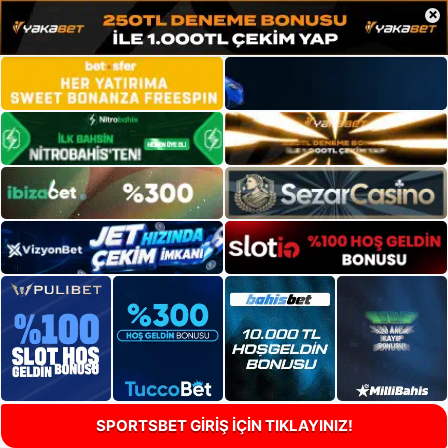
×
SPORTSBET GİRİŞ İÇİN TIKLAYINIZ!