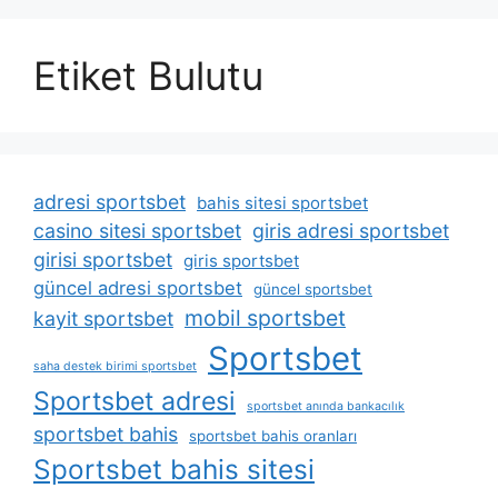
Etiket Bulutu
adresi sportsbet
bahis sitesi sportsbet
casino sitesi sportsbet
giris adresi sportsbet
girisi sportsbet
giris sportsbet
güncel adresi sportsbet
güncel sportsbet
mobil sportsbet
kayit sportsbet
Sportsbet
saha destek birimi sportsbet
Sportsbet adresi
sportsbet anında bankacılık
sportsbet bahis
sportsbet bahis oranları
Sportsbet bahis sitesi