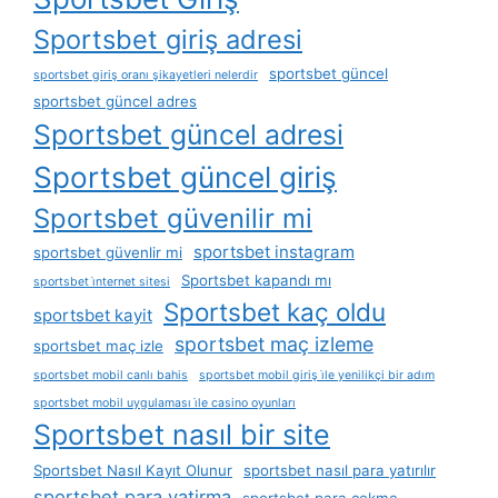
Sportsbet giriş adresi
sportsbet güncel
sportsbet giriş oranı şikayetleri nelerdir
sportsbet güncel adres
Sportsbet güncel adresi
Sportsbet güncel giriş
Sportsbet güvenilir mi
sportsbet instagram
sportsbet güvenlir mi
Sportsbet kapandı mı
sportsbet i̇nternet sitesi
Sportsbet kaç oldu
sportsbet kayit
sportsbet maç izleme
sportsbet maç izle
sportsbet mobil canlı bahis
sportsbet mobil giriş i̇le yenilikçi bir adım
sportsbet mobil uygulaması i̇le casino oyunları
Sportsbet nasıl bir site
Sportsbet Nasıl Kayıt Olunur
sportsbet nasıl para yatırılır
sportsbet para yatirma
sportsbet para çekme