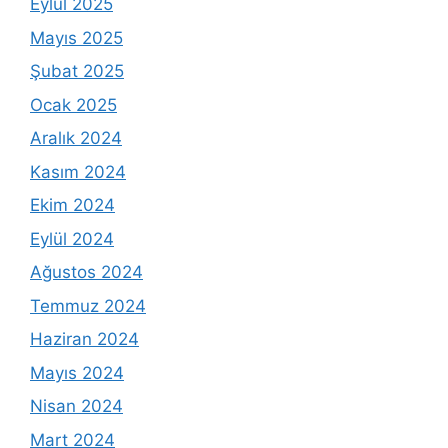
Eylül 2025
Mayıs 2025
Şubat 2025
Ocak 2025
Aralık 2024
Kasım 2024
Ekim 2024
Eylül 2024
Ağustos 2024
Temmuz 2024
Haziran 2024
Mayıs 2024
Nisan 2024
Mart 2024