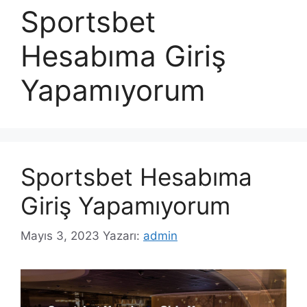
Sportsbet
Hesabıma Giriş
Yapamıyorum
Sportsbet Hesabıma
Giriş Yapamıyorum
Mayıs 3, 2023
Yazarı:
admin