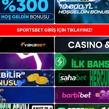
SPORTSBET GİRİŞ İÇİN TIKLAYINIZ!