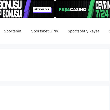
Sportsbet
Sportsbet Giriş
Sportsbet Şikayet