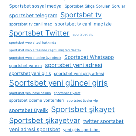
Sportsbet sosyal medya
Sportsbet Sıkça Sorulan Sorular
Sportsbet tv
sportsbet telegram
sportsbet tv canli maç izle
sportsbet tv canli maç
Sportsbet Twitter
sportsbet vip
sportsbet web sitesi hakkında
sportsbet web sitesinde çeşitli müşteri destek
Sportsbet Whatsapp
sportsbet web sitesine üye olmak
sportsbet yeni adresi
sportsbet yatırım
sportsbet yeni giris
sportsbet yeni giriş adresi
Sportsbet yeni güncel giriş
sportsbet yeni nesil casino
sportsbet ziyaret
sportsbet ödeme yöntemleri
sportsbet üyeler vip
Sportsbet şikayet
sportsbet üyelik
Sportsbet şikayetvar
twitter sportsbet
yeni adresi sportsbet
yeni giris sportsbet