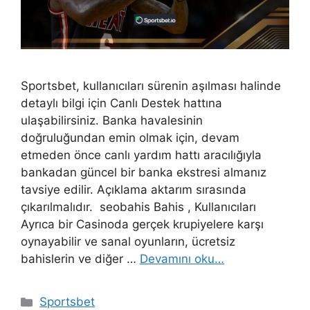
Sportsbet, kullanıcıları sürenin aşılması halinde
detaylı bilgi için Canlı Destek hattına
ulaşabilirsiniz. Banka havalesinin
doğruluğundan emin olmak için, devam
etmeden önce canlı yardım hattı aracılığıyla
bankadan güncel bir banka ekstresi almanız
tavsiye edilir. Açıklama aktarım sırasında
çıkarılmalıdır. seobahis Bahis , Kullanıcıları
Ayrıca bir Casinoda gerçek krupiyelere karşı
oynayabilir ve sanal oyunların, ücretsiz
bahislerin ve diğer …
Devamını oku…
Kategoriler
Sportsbet