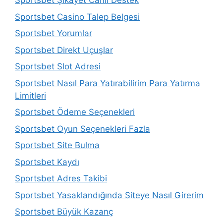
Sportsbet Şikayet Canlı Destek
Sportsbet Casino Talep Belgesi
Sportsbet Yorumlar
Sportsbet Direkt Uçuşlar
Sportsbet Slot Adresi
Sportsbet Nasıl Para Yatırabilirim Para Yatırma
Limitleri
Sportsbet Ödeme Seçenekleri
Sportsbet Oyun Seçenekleri Fazla
Sportsbet Site Bulma
Sportsbet Kaydı
Sportsbet Adres Takibi
Sportsbet Yasaklandığında Siteye Nasıl Girerim
Sportsbet Büyük Kazanç