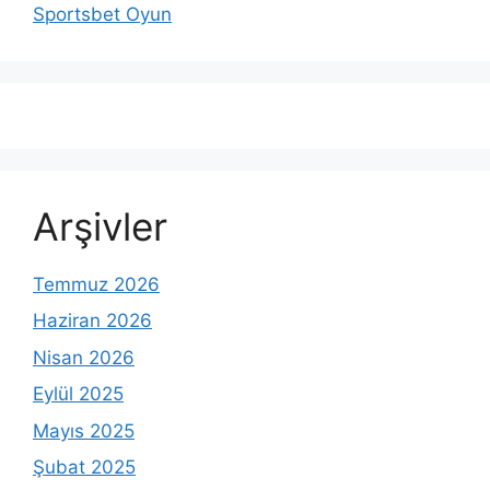
Sportsbet Oyun
Arşivler
Temmuz 2026
Haziran 2026
Nisan 2026
Eylül 2025
Mayıs 2025
Şubat 2025