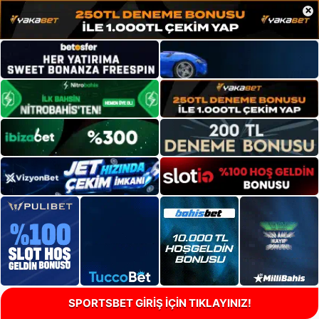
×
SPORTSBET GİRİŞ İÇİN TIKLAYINIZ!