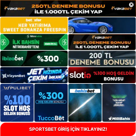
×
SPORTSBET GİRİŞ İÇİN TIKLAYINIZ!