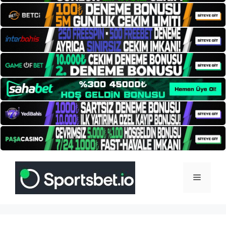
İçeriğe
atla
Menü