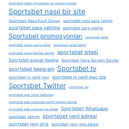
sportsbet mobil uygulaması i̇le casino oyunları
Sportsbet nasıl bir site
Sportsbet Nasıl Kayıt Olunur
sportsbet nasıl para yatırılır
sportsbet para yatirma
sportsbet para çekme
Sportsbet promosyonları
sportsbet sanal
sportsbet sanal casino hilesi
sportsbet sanal futbol
sportsbet sitesi
sportsbet sanal mermer danteli
Sportsbet sosyal medya
Sportsbet Sıkça Sorulan Sorular
Sportsbet tv
sportsbet telegram
sportsbet tv canli maç izle
sportsbet tv canli maç
Sportsbet Twitter
sportsbet vip
sportsbet web sitesi hakkında
sportsbet web sitesinde çeşitli müşteri destek
Sportsbet Whatsapp
sportsbet web sitesine üye olmak
sportsbet yeni adresi
sportsbet yatırım
sportsbet yeni giris
sportsbet yeni giriş adresi