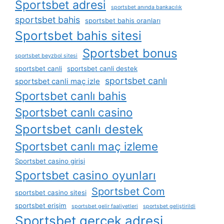
Sportsbet adresi
sportsbet anında bankacılık
sportsbet bahis
sportsbet bahis oranları
Sportsbet bahis sitesi
Sportsbet bonus
sportsbet beyzbol sitesi
sportsbet canli
sportsbet canli destek
sportsbet canlı
sportsbet canli maç izle
Sportsbet canlı bahis
Sportsbet canlı casino
Sportsbet canlı destek
Sportsbet canlı maç izleme
Sportsbet casino girişi
Sportsbet casino oyunları
Sportsbet Com
sportsbet casino sitesi
sportsbet erişim
sportsbet gelir faaliyetleri
sportsbet geliştirildi
Sportsbet gerçek adresi