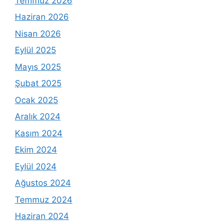
Temmuz 2026
Haziran 2026
Nisan 2026
Eylül 2025
Mayıs 2025
Şubat 2025
Ocak 2025
Aralık 2024
Kasım 2024
Ekim 2024
Eylül 2024
Ağustos 2024
Temmuz 2024
Haziran 2024