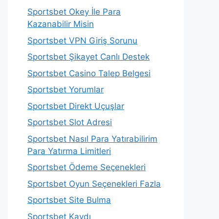
Sportsbet Okey İle Para
Kazanabilir Misin
Sportsbet VPN Giriş Sorunu
Sportsbet Şikayet Canlı Destek
Sportsbet Casino Talep Belgesi
Sportsbet Yorumlar
Sportsbet Direkt Uçuşlar
Sportsbet Slot Adresi
Sportsbet Nasıl Para Yatırabilirim
Para Yatırma Limitleri
Sportsbet Ödeme Seçenekleri
Sportsbet Oyun Seçenekleri Fazla
Sportsbet Site Bulma
Sportsbet Kaydı