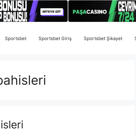
Sportsbet
Sportsbet Giriş
Sportsbet Şikayet
ahisleri
sleri