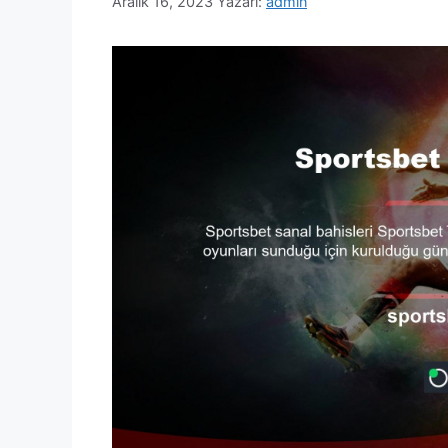
Aralık 16, 2023
Yazarı:
admin