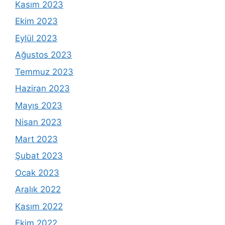
Kasım 2023
Ekim 2023
Eylül 2023
Ağustos 2023
Temmuz 2023
Haziran 2023
Mayıs 2023
Nisan 2023
Mart 2023
Şubat 2023
Ocak 2023
Aralık 2022
Kasım 2022
Ekim 2022