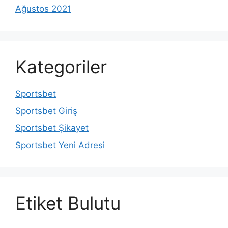
Ağustos 2021
Kategoriler
Sportsbet
Sportsbet Giriş
Sportsbet Şikayet
Sportsbet Yeni Adresi
Etiket Bulutu