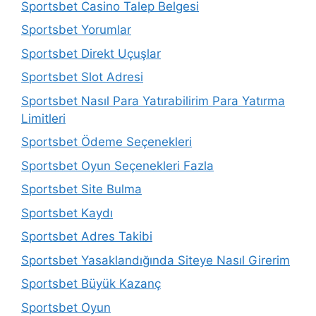
Sportsbet Casino Talep Belgesi
Sportsbet Yorumlar
Sportsbet Direkt Uçuşlar
Sportsbet Slot Adresi
Sportsbet Nasıl Para Yatırabilirim Para Yatırma
Limitleri
Sportsbet Ödeme Seçenekleri
Sportsbet Oyun Seçenekleri Fazla
Sportsbet Site Bulma
Sportsbet Kaydı
Sportsbet Adres Takibi
Sportsbet Yasaklandığında Siteye Nasıl Girerim
Sportsbet Büyük Kazanç
Sportsbet Oyun