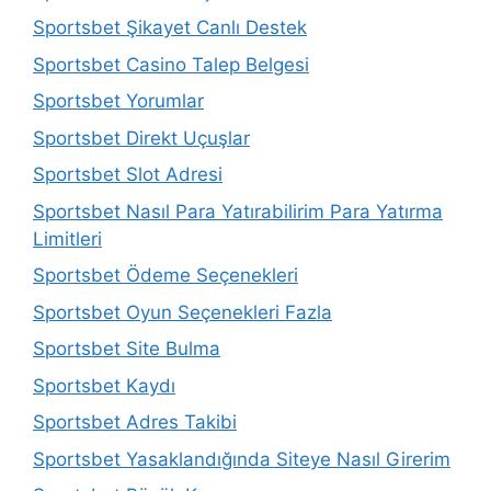
Sportsbet Şikayet Canlı Destek
Sportsbet Casino Talep Belgesi
Sportsbet Yorumlar
Sportsbet Direkt Uçuşlar
Sportsbet Slot Adresi
Sportsbet Nasıl Para Yatırabilirim Para Yatırma
Limitleri
Sportsbet Ödeme Seçenekleri
Sportsbet Oyun Seçenekleri Fazla
Sportsbet Site Bulma
Sportsbet Kaydı
Sportsbet Adres Takibi
Sportsbet Yasaklandığında Siteye Nasıl Girerim