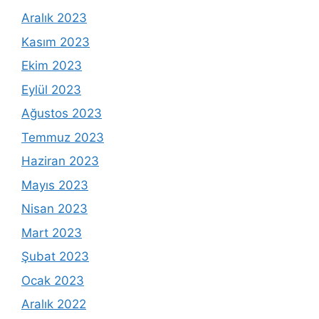
Aralık 2023
Kasım 2023
Ekim 2023
Eylül 2023
Ağustos 2023
Temmuz 2023
Haziran 2023
Mayıs 2023
Nisan 2023
Mart 2023
Şubat 2023
Ocak 2023
Aralık 2022