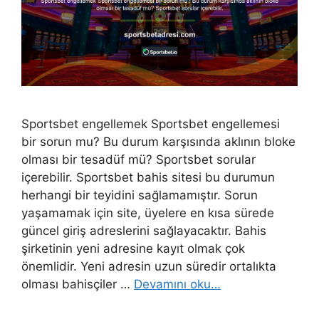
Sportsbet engellemek Sportsbet engellemesi
bir sorun mu? Bu durum karşısında aklının bloke
olması bir tesadüf mü? Sportsbet sorular
içerebilir. Sportsbet bahis sitesi bu durumun
herhangi bir teyidini sağlamamıştır. Sorun
yaşamamak için site, üyelere en kısa sürede
güncel giriş adreslerini sağlayacaktır. Bahis
şirketinin yeni adresine kayıt olmak çok
önemlidir. Yeni adresin uzun süredir ortalıkta
olması bahisçiler …
Devamını oku…