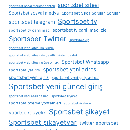
sportsbet sitesi
sportsbet sanal mermer danteli
Sportsbet sosyal medya
Sportsbet Sıkça Sorulan Sorular
Sportsbet tv
sportsbet telegram
sportsbet tv canli maç izle
sportsbet tv canli maç
Sportsbet Twitter
sportsbet vip
sportsbet web sitesi hakkında
sportsbet web sitesinde çeşitli müşteri destek
Sportsbet Whatsapp
sportsbet web sitesine üye olmak
sportsbet yeni adresi
sportsbet yatırım
sportsbet yeni giris
sportsbet yeni giriş adresi
Sportsbet yeni güncel giriş
sportsbet yeni nesil casino
sportsbet ziyaret
sportsbet ödeme yöntemleri
sportsbet üyeler vip
Sportsbet şikayet
sportsbet üyelik
Sportsbet şikayetvar
twitter sportsbet