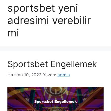
sportsbet yeni
adresimi verebilir
mi
Sportsbet Engellemek
Haziran 10, 2023
Yazarı:
admin