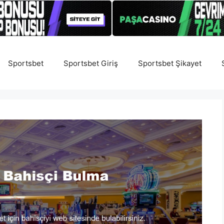
Sportsbet
Sportsbet Giriş
Sportsbet Şikayet