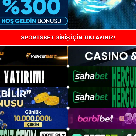
SPORTSBET GİRİŞ İÇİN TIKLAYINIZ!