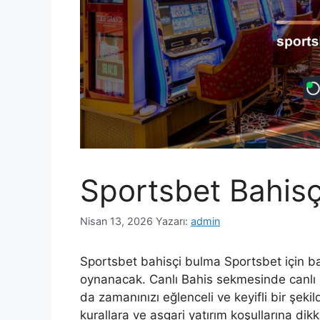
Sportsbet Bahis
Nisan 13, 2026
Yazarı:
admin
Sportsbet bahisçi bulma Sportsbet için ba
oynanacak. Canlı Bahis sekmesinde canlı b
da zamanınızı eğlenceli ve keyifli bir şeki
kurallara ve asgari yatırım koşullarına di