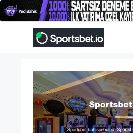
İçeriğe
atla