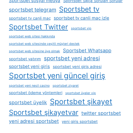
Sportsbet sosyal medya
Sportsbet Sıkça Sorulan Sorular
Sportsbet tv
sportsbet telegram
sportsbet tv canli maç izle
sportsbet tv canli maç
Sportsbet Twitter
sportsbet vip
sportsbet web sitesi hakkında
sportsbet web sitesinde çeşitli müşteri destek
Sportsbet Whatsapp
sportsbet web sitesine üye olmak
sportsbet yeni adresi
sportsbet yatırım
sportsbet yeni giris
sportsbet yeni giriş adresi
Sportsbet yeni güncel giriş
sportsbet yeni nesil casino
sportsbet ziyaret
sportsbet ödeme yöntemleri
sportsbet üyeler vip
Sportsbet şikayet
sportsbet üyelik
Sportsbet şikayetvar
twitter sportsbet
yeni adresi sportsbet
yeni giris sportsbet