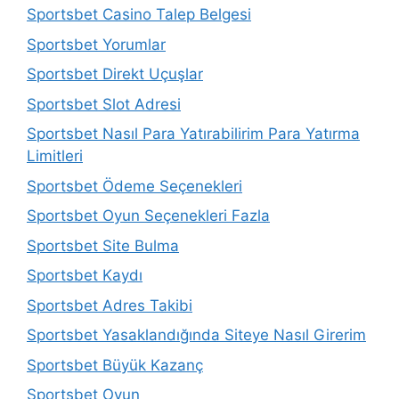
Sportsbet Casino Talep Belgesi
Sportsbet Yorumlar
Sportsbet Direkt Uçuşlar
Sportsbet Slot Adresi
Sportsbet Nasıl Para Yatırabilirim Para Yatırma
Limitleri
Sportsbet Ödeme Seçenekleri
Sportsbet Oyun Seçenekleri Fazla
Sportsbet Site Bulma
Sportsbet Kaydı
Sportsbet Adres Takibi
Sportsbet Yasaklandığında Siteye Nasıl Girerim
Sportsbet Büyük Kazanç
Sportsbet Oyun