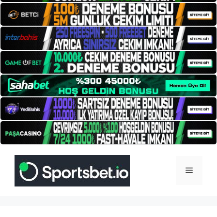
İçeriğe
atla
Menü