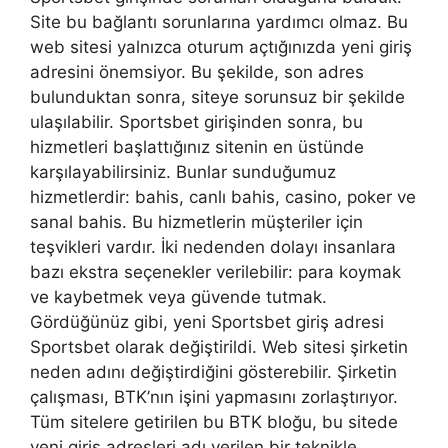
Site bu bağlantı sorunlarına yardımcı olmaz. Bu
web sitesi yalnızca oturum açtığınızda yeni giriş
adresini önemsiyor. Bu şekilde, son adres
bulunduktan sonra, siteye sorunsuz bir şekilde
ulaşılabilir. Sportsbet girişinden sonra, bu
hizmetleri başlattığınız sitenin en üstünde
karşılayabilirsiniz. Bunlar sunduğumuz
hizmetlerdir: bahis, canlı bahis, casino, poker ve
sanal bahis. Bu hizmetlerin müşteriler için
teşvikleri vardır. İki nedenden dolayı insanlara
bazı ekstra seçenekler verilebilir: para koymak
ve kaybetmek veya güvende tutmak.
Gördüğünüz gibi, yeni Sportsbet giriş adresi
Sportsbet olarak değiştirildi. Web sitesi şirketin
neden adını değiştirdiğini gösterebilir. Şirketin
çalışması, BTK’nın işini yapmasını zorlaştırıyor.
Tüm sitelere getirilen bu BTK bloğu, bu sitede
yeni giriş adresleri adı verilen bir teknikle