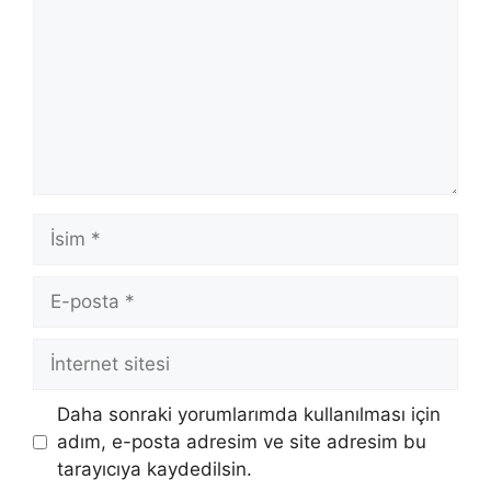
İsim
E-
posta
İnternet
sitesi
Daha sonraki yorumlarımda kullanılması için
adım, e-posta adresim ve site adresim bu
tarayıcıya kaydedilsin.