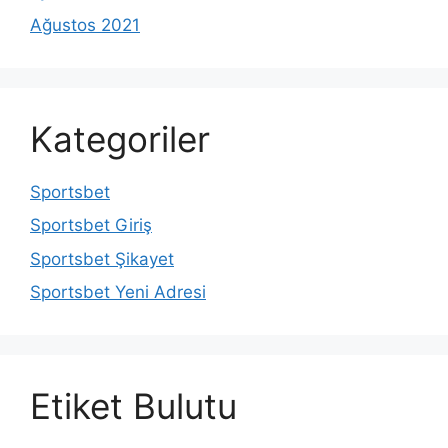
Ağustos 2021
Kategoriler
Sportsbet
Sportsbet Giriş
Sportsbet Şikayet
Sportsbet Yeni Adresi
Etiket Bulutu