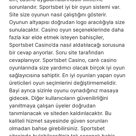
sorunlarıdır. Sportsbet iyi bir oyun sistemi var.
Site size oyunun nasıl çalıştığını gösterir.
Oyunun altyapısı doğrudan logo aracılığıyla size
sunulacaktır. Casino oyun seçeneklerinde daha
fazla kar elde etmek isteyen bahisçiler,
Sportsbet Casino’da nasıl aldatılacağı sorusuna
bir cevap arıyorlar. Soru site tarafından
cevaplanıyor. Sportsbet Casino, canlı casino
oyunlarında size yardımcı olacak birçok iyi oyun
sağlayıcısına sahiptir. En iyi oyunları yapan oyun
üreticileri oyun seçimlerini değiştirmemelidir.
Bayi ayrıca sizinle oyunu oynadığınız masaya
gidecek. Diğer kullanıcıların güvenilirliğini
yanıltmaya çalışan üyeler doğrudan
tanımlanacak ve siteden kaldırılacaktır. Bu
kaliteli hizmet sayesinde güven sorunları
olmadan bahse girebilirsiniz. Sportsbet
sitesinde bulabileceğiniz tek seçenek bahis